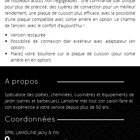
de nouveaux atouts non négligeables : une commande d'air unique
pour plus de praticité, des tuyères de convection pour un meilleur
rendement, une plaque de cuisson plus efficace, avec la possibilité
d'une plaque compatible avec sortie arrière en option. Le charme
de l'ancien, avec le confort d'aujourd'hui !
Version restaurée
Possibilité de connexion d’air extérieur avec adaptateur (en
option)
Placez votre bouilloire sur la plaque de cuisson (pour sortie
arrière en en option)
A propos
Spécialiste des poêles, cheminées, cuisinières et équipements de
jardin (serres et barbecues), Lamoline met tout son savoir-faire et
son expérience à votre service depuis plus de 50 ans.
Coordonnées
SPRL LAMOLINE Jacky & Fils