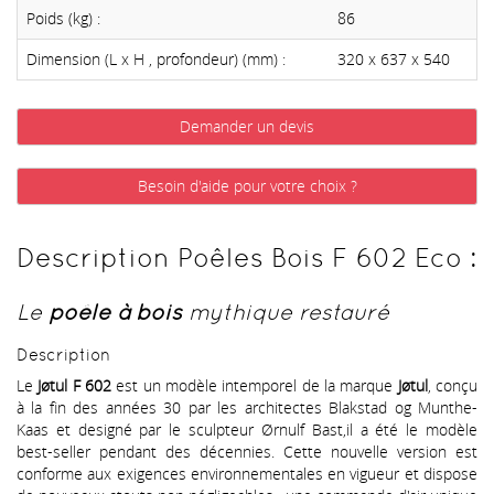
Poids (kg) :
86
Dimension (L x H , profondeur) (mm) :
320 x 637 x 540
Demander un devis
Besoin d'aide pour votre choix ?
Description Poêles Bois F 602 Eco :
Le
poêle à bois
mythique restauré
Description
Le
Jøtul F 602
est un modèle intemporel de la marque
Jøtul
, conçu
à la fin des années 30 par les architectes Blakstad og Munthe-
Kaas et designé par le sculpteur Ørnulf Bast,il a été le modèle
best-seller pendant des décennies. Cette nouvelle version est
conforme aux exigences environnementales en vigueur et dispose