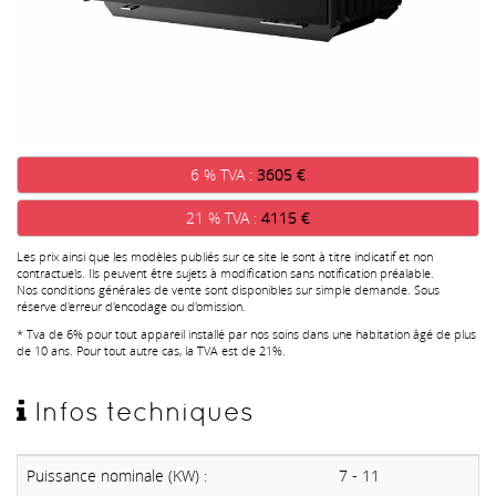
6 % TVA :
3605 €
21 % TVA :
4115 €
Les prix ainsi que les modèles publiés sur ce site le sont à titre indicatif et non
contractuels. Ils peuvent être sujets à modification sans notification préalable.
Nos conditions générales de vente sont disponibles sur simple demande. Sous
réserve d'erreur d'encodage ou d'omission.
* Tva de 6% pour tout appareil installé par nos soins dans une habitation âgé de plus
de 10 ans. Pour tout autre cas, la TVA est de 21%.
Infos techniques
Puissance nominale (KW) :
7 - 11