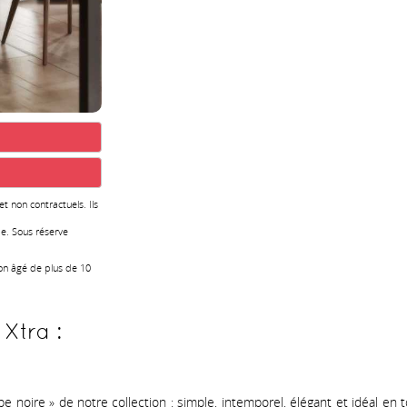
 et non contractuels. Ils
e. Sous réserve
ion âgé de plus de 10
Xtra :
re » de notre collection : simple, intemporel, élégant et idéal en t