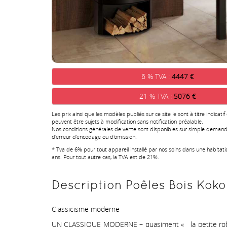
6 % TVA :
4447 €
21 % TVA :
5076 €
Les prix ainsi que les modèles publiés sur ce site le sont à titre indicatif
peuvent être sujets à modification sans notification préalable.
Nos conditions générales de vente sont disponibles sur simple demand
d'erreur d'encodage ou d'omission.
* Tva de 6% pour tout appareil installé par nos soins dans une habitat
ans. Pour tout autre cas, la TVA est de 21%.
Description Poêles Bois Koko 
Classicisme moderne
UN CLASSIQUE MODERNE – quasiment « la petite robe noi