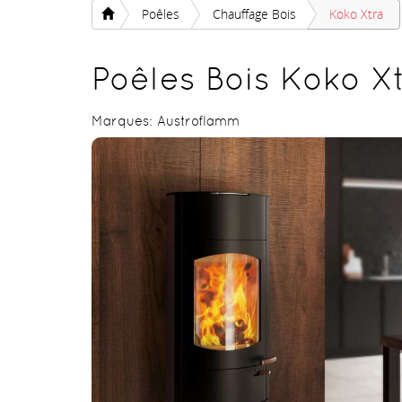
Poêles
Chauffage Bois
Koko Xtra
Poêles Bois Koko X
Marques:
Austroflamm