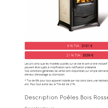
6 % TVA :
3101 €
21 % TVA :
3539 €
Les prix ainsi que les modèles publiés sur ce site le sont à titre indicatif
peuvent être sujets à modification sans notification préalable.
Nos conditions générales de vente sont disponibles sur simple demand
d'erreur d'encodage ou d'omission.
* Tva de 6% pour tout appareil installé par nos soins dans une habitat
ans. Pour tout autre cas, la TVA est de 21%.
Description Poêles Bois Rosse