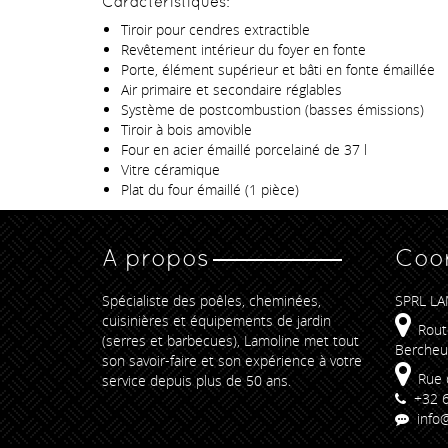
Caractéristiques:
Tiroir pour cendres extractible
Revêtement intérieur du foyer en fonte
Porte, élément supérieur et bâti en fonte émaillée
Air primaire et secondaire réglables
Système de postcombustion (basses émissions)
Tiroir à bois amovible
Four en acier émaillé porcelainé de 37 l
Vitre céramique
Plat du four émaillé (1 pièce)
A propos
Coo
Spécialiste des poêles, cheminées,
SPRL LA
cuisinières et équipements de jardin
Rout
(serres et barbecues), Lamoline met tout
Bercheu
son savoir-faire et son expérience à votre
Rue 
service depuis plus de 50 ans.
+32 6
info@