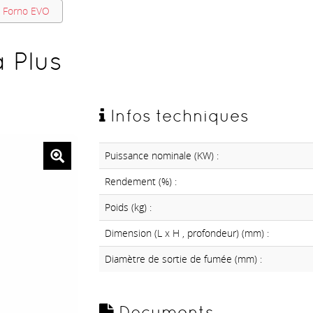
s Forno EVO
a Plus
Infos techniques
Puissance nominale (KW) :
Rendement (%) :
Poids (kg) :
Dimension (L x H , profondeur) (mm) :
Diamètre de sortie de fumée (mm) :
Documents