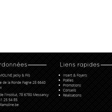
rdonnées
Liens rapides
MOLINE Jacky & Fils
Insert & Foyers
Poêles
e de la Ronde Fagne 28 6640
Promotions
x
Conseils
de l'Institut, 78 6780 Messancy
Réalisations
1 25 54 85
lamoline.be