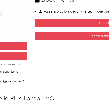
Rossella plus forno evo fiche technique poe
Deman
Besoin d'aid
 et non contractuels. Ils
e. Sous réserve
ion âgé de plus de 10
lla Plus Forno EVO :