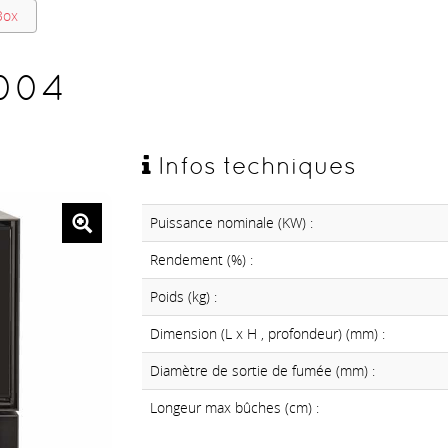
Box
1004
Infos techniques
Puissance nominale (KW) :
Rendement (%) :
Poids (kg) :
Dimension (L x H , profondeur) (mm) :
Diamètre de sortie de fumée (mm) :
Longeur max bûches (cm) :