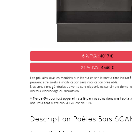
6 % TVA :
4017 €
21 % TVA :
4586 €
Les prix ainsi que les modèles publiés sur ce site le sont à titre indicatif
peuvent être sujets à modification sans notification préalable.
Nos conditions générales de vente sont disponibles sur simple demand
d'erreur d'encodage ou d'omission.
* Tva de 6% pour tout appareil installé par nos soins dans une habitat
ans. Pour tout autre cas, la TVA est de 21%.
Description Poêles Bois SCA