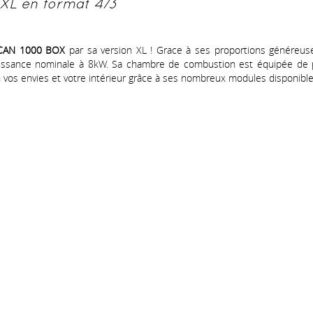
XL en format 4/3
CAN 1000 BOX
par sa version XL ! Grace à ses proportions généreus
ssance nominale à 8kW. Sa chambre de combustion est équipée de p
n vos envies et votre intérieur grâce à ses nombreux modules disponible
rdonnées
Liens rapides
MOLINE Jacky & Fils
Insert & Foyers
Poêles
e de la Ronde Fagne 28 6640
Promotions
x
Conseils
de l'Institut, 78 6780 Messancy
Réalisations
1 25 54 85
lamoline.be
éalisé par julien-motch.lu
-
Conditions générales de vente
-
Mentions lég