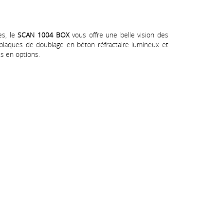
es, le
SCAN 1004 BOX
vous offre une belle vision des
laques de doublage en béton réfractaire lumineux et
s en options.
Restez branché
Souscrivez à notre newsletter
Parcourez nos news
Visitez notre page Facebook
ales
-
Politique de confidentialité