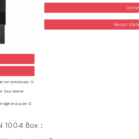
Deman
Besoin d'aid
 et non contractuels. Ils
e. Sous réserve
ion âgé de plus de 10
N 1004 Box :