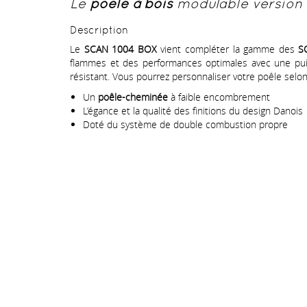
Le
poêle à bois
modulable version 
Description
Le
SCAN 1004 BOX
vient compléter la gamme des
S
flammes et des performances optimales avec une pui
résistant. Vous pourrez personnaliser votre poêle selo
Un
poêle-cheminée
à faible encombrement
L’égance et la qualité des finitions du design Danois
Doté du système de double combustion propre
A propos
Coo
Spécialiste des poêles, cheminées,
SPRL LA
cuisinières et équipements de jardin
Rout
(serres et barbecues), Lamoline met tout
Bercheu
son savoir-faire et son expérience à votre
Rue 
service depuis plus de 50 ans.
+32 6
info@
Lamoline Copyright 2026 -
Site r