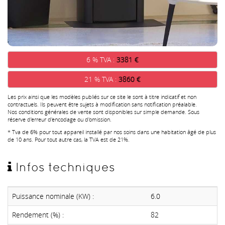
6 % TVA :
3381 €
21 % TVA :
3860 €
Les prix ainsi que les modèles publiés sur ce site le sont à titre indicatif et non
contractuels. Ils peuvent être sujets à modification sans notification préalable.
Nos conditions générales de vente sont disponibles sur simple demande. Sous
réserve d'erreur d'encodage ou d'omission.
* Tva de 6% pour tout appareil installé par nos soins dans une habitation âgé de plus
de 10 ans. Pour tout autre cas, la TVA est de 21%.
Infos techniques
Puissance nominale (KW) :
6.0
Rendement (%) :
82