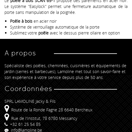
Le
poêle à bois SCAN 65-1
propose des parements en acier noir.
Le système “Easylock“ permet une fermeture automatique de la
porte sans manipulation de la poignée.
Poêle à bois
en acier noir
Système de verrouillage automatique de la porte
Sublimez votre
poêle
avec le dessus pierre ollaire en option
A propos
Spécialiste des poêles, cheminées, cuisinières et équipements de
jardin (serres et barbecues), Lamoline met tout son savoir-faire et
son expérience à votre service depuis plus de 50 ans.
Coordonnées
SPRL LAMOLINE Jacky & Fils
Route de la Ronde Fagne 28 6640 Bercheux
Rue de l'Institut, 78 6780 Messancy
+32 61 25 54 85
info@lamoline.be