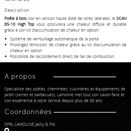
Description
Poêle à bois
noir en version haute doté de vitres latérales, le
SCAN
65-10 High Top
vous procurera une chaleur diffuse et durable
grâce à son kit d'accumulation de chaleur en option.
Système de verrouillage automatique de la porte
Prolongez l'émission de chaleur grâce au kit d'accumulation de
chaleur en option
Possibilité de raccordement direct de l’air de combustion
A propos
Spécialiste des poêles, cheminées, cuisinières et équipements de
jardin (serres et barbecues), Lamoline met tout son savoir-faire et
son expérience à votre service depuis plus de 50 ans.
Coordonnées
SPRL LAMOLINE Jacky & Fils