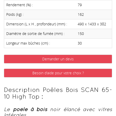
Rendement (%) :
79
Poids (kg) :
162
Dimension (L x H , profondeur) (mm) :
490 x 1433 x 382
Diamètre de sortie de fumée (mm) :
150
Longeur max bûches (cm) :
30
Demander un devis
Besoin d'aide pour votre choix ?
Description Poêles Bois SCAN 65-
10 High Top :
Le
poêle à bois
noir élancé avec vitres
latérales