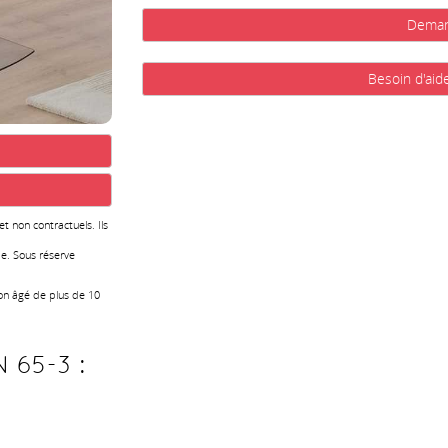
Deman
Besoin d'aid
 et non contractuels. Ils
e. Sous réserve
ion âgé de plus de 10
 65-3 :