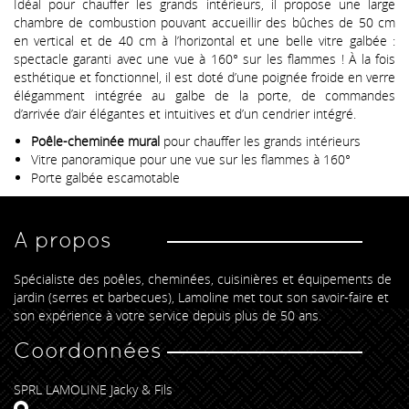
Idéal pour chauffer les grands intérieurs, il propose une large
chambre de combustion pouvant accueillir des bûches de 50 cm
en vertical et de 40 cm à l’horizontal et une belle vitre galbée :
spectacle garanti avec une vue à 160° sur les flammes ! À la fois
esthétique et fonctionnel, il est doté d’une poignée froide en verre
élégamment intégrée au galbe de la porte, de commandes
d’arrivée d’air élégantes et intuitives et d’un cendrier intégré.
Poêle-cheminée mural
pour chauffer les grands intérieurs
Vitre panoramique pour une vue sur les flammes à 160°
Porte galbée escamotable
A propos
Spécialiste des poêles, cheminées, cuisinières et équipements de
jardin (serres et barbecues), Lamoline met tout son savoir-faire et
son expérience à votre service depuis plus de 50 ans.
Coordonnées
SPRL LAMOLINE Jacky & Fils