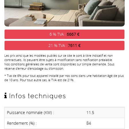
6 % TVA :
6667 €
21 % TVA :
7611 €
Les prix ainsi que les modèles publiés sur ce site le sont à titre indicatif et non
contractuels. Ils peuvent être sujets à modification sans notification préalable.
Nos conditions générales de vente sont disponibles sur simple demande. Sous
réserve d'erreur d'encodage ou d'omission.
* Tva de 6% pour tout appareil installé par nos soins dans une habitation âgé de plus
de 10 ans. Pour tout autre cas, la TVA est de 21%.
Infos techniques
Puissance nominale (KW) :
11.5
Rendement (%) :
84