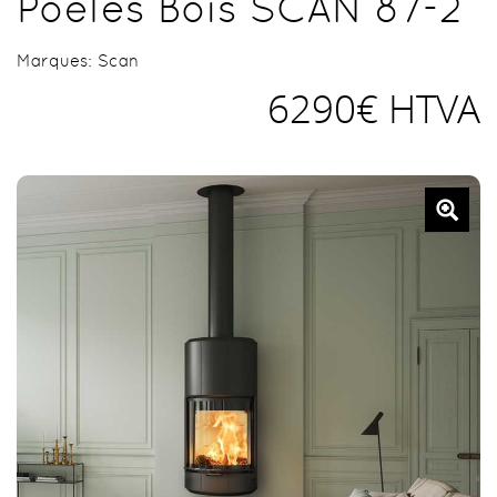
Poêles Bois SCAN 87-2
Marques:
Scan
6290€ HTVA