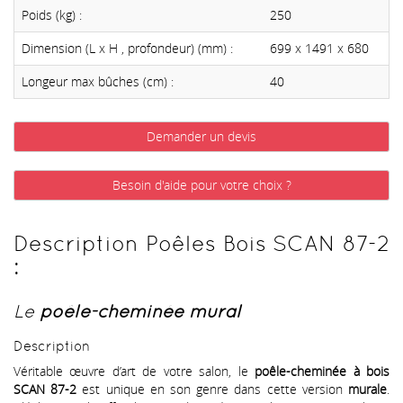
Poids (kg) :
250
Dimension (L x H , profondeur) (mm) :
699 x 1491 x 680
Longeur max bûches (cm) :
40
Demander un devis
Besoin d'aide pour votre choix ?
Description Poêles Bois SCAN 87-2
:
Le
poêle-cheminée mural
Description
Véritable œuvre d’art de votre salon, le
poêle-cheminée à bois
SCAN 87-2
est unique en son genre dans cette version
murale
.