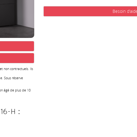
Besoin d'aid
 et non contractuels. Ils
e. Sous réserve
ion âgé de plus de 10
16-H :