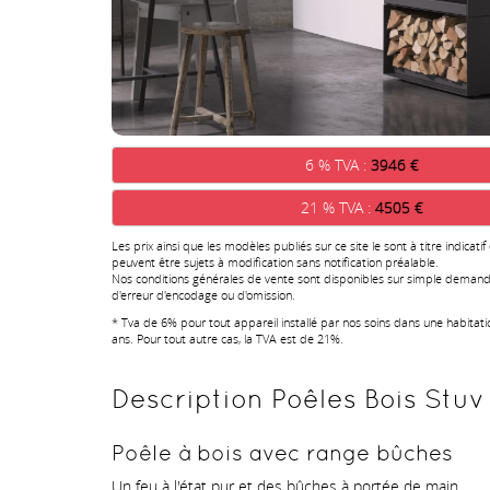
6 % TVA :
3946 €
21 % TVA :
4505 €
Les prix ainsi que les modèles publiés sur ce site le sont à titre indicatif
peuvent être sujets à modification sans notification préalable.
Nos conditions générales de vente sont disponibles sur simple demand
d'erreur d'encodage ou d'omission.
* Tva de 6% pour tout appareil installé par nos soins dans une habitat
ans. Pour tout autre cas, la TVA est de 21%.
Description Poêles Bois Stuv 
Poêle à bois avec range bûches
Un feu à l'état pur et des bûches à portée de main