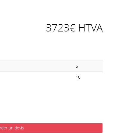
3723€ HTVA
5
10
der un devis