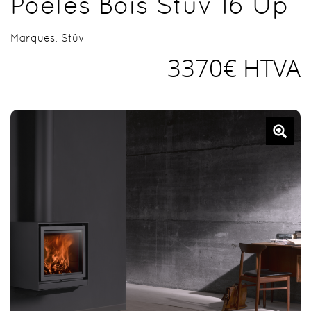
Poêles Bois Stuv 16 Up
Marques:
Stûv
3370€ HTVA