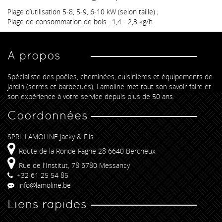
Plage d’utilisation 5-8, 5-9, 6-10 kW (selon taille) ;
Plage de consommation de bois : 1,4 - 2,3 kg/h
A propos
Spécialiste des poêles, cheminées, cuisinières et équipements de
jardin (serres et barbecues), Lamoline met tout son savoir-faire et
son expérience à votre service depuis plus de 50 ans.
Coordonnées
SPRL LAMOLINE Jacky & Fils
Route de la Ronde Fagne 28 6640 Bercheux
Rue de l'Institut, 78 6780 Messancy
+32 61 25 54 85
info@lamoline.be
Liens rapides