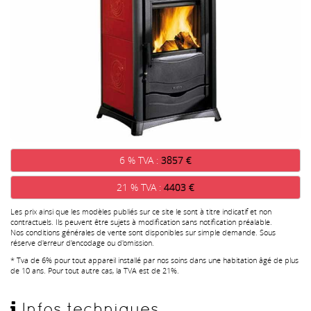
6 % TVA :
3857 €
21 % TVA :
4403 €
Les prix ainsi que les modèles publiés sur ce site le sont à titre indicatif et non
contractuels. Ils peuvent être sujets à modification sans notification préalable.
Nos conditions générales de vente sont disponibles sur simple demande. Sous
réserve d'erreur d'encodage ou d'omission.
* Tva de 6% pour tout appareil installé par nos soins dans une habitation âgé de plus
de 10 ans. Pour tout autre cas, la TVA est de 21%.
Infos techniques