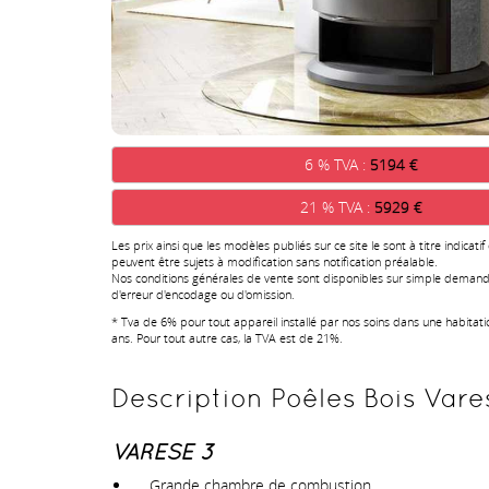
6 % TVA :
5194 €
21 % TVA :
5929 €
Les prix ainsi que les modèles publiés sur ce site le sont à titre indicatif
peuvent être sujets à modification sans notification préalable.
Nos conditions générales de vente sont disponibles sur simple demand
d'erreur d'encodage ou d'omission.
* Tva de 6% pour tout appareil installé par nos soins dans une habitat
ans. Pour tout autre cas, la TVA est de 21%.
Description Poêles Bois Vares
VARESE 3
Grande chambre de combustion