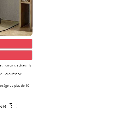
 et non contractuels. Ils
e. Sous réserve
ion âgé de plus de 10
e 3 :