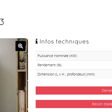
 3
Infos techniques
Puissance nominale (KW) :
Rendement (%) :
Dimension (L x H , profondeur) (mm) :
Deman
Besoin d'aid