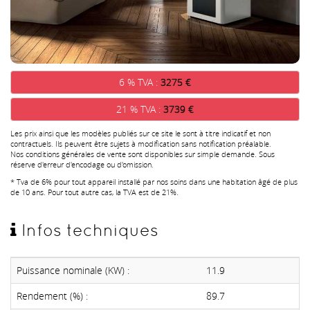
6 % TVA :
3275 €
21 % TVA :
3739 €
Les prix ainsi que les modèles publiés sur ce site le sont à titre indicatif et non
contractuels. Ils peuvent être sujets à modification sans notification préalable.
Nos conditions générales de vente sont disponibles sur simple demande. Sous
réserve d'erreur d'encodage ou d'omission.
* Tva de 6% pour tout appareil installé par nos soins dans une habitation âgé de plus
de 10 ans. Pour tout autre cas, la TVA est de 21%.
Infos techniques
Puissance nominale (KW) :
11.9
Rendement (%) :
89.7