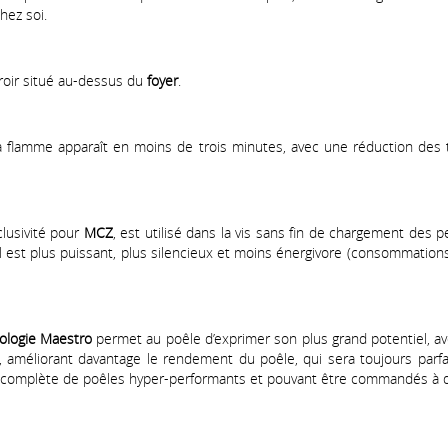
hez soi.
iroir situé au-dessus du
foyer
.
la flamme apparaît en moins de trois minutes, avec une réduction des
clusivité pour
MCZ
, est utilisé dans la vis sans fin de chargement des
 il est plus puissant, plus silencieux et moins énergivore (consommatio
ologie Maestro
permet au poêle d’exprimer son plus grand potentiel, ave
 améliorant davantage le rendement du poêle, qui sera toujours parf
e complète de poêles hyper-performants et pouvant être commandés à d