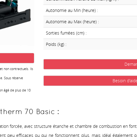
Autonomie au Min (heure) :
Autonomie au Max (heure) :
Sorties fumées (cm) :
Poids (kg) :
Deman
 et non contractuels. Ils
e. Sous réserve
Besoin d'aid
ion âgé de plus de 10
xtherm 70 Basic :
lation forcée, avec structure étanche et chambre de combustion en font
tent peu efficaces ou qui ne fonctionnent plus, mais idéal également ou