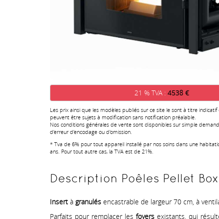
21 % TVA :
4538 €
Les prix ainsi que les modèles publiés sur ce site le sont à titre indicatif
peuvent être sujets à modification sans notification préalable.
Nos conditions générales de vente sont disponibles sur simple demand
d'erreur d'encodage ou d'omission.
* Tva de 6% pour tout appareil installé par nos soins dans une habitat
ans. Pour tout autre cas, la TVA est de 21%.
Description Poêles Pellet Bo
Insert
à
granulés
encastrable de largeur 70 cm, à venti
Parfaits pour remplacer les
foyers
existants, qui résul