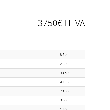
3750€ HTVA
8.80
2.50
90.60
94.10
20.00
0.60
1.90