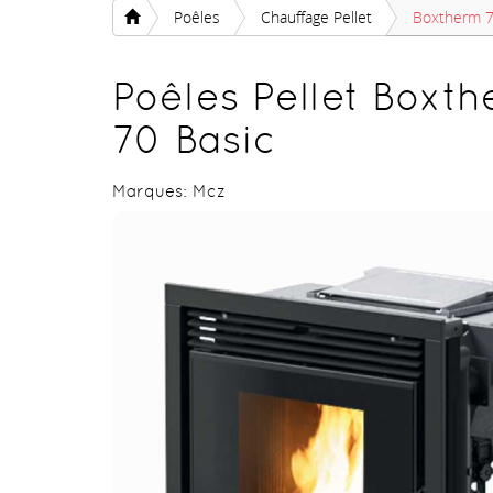
Poêles
Chauffage Pellet
Boxtherm 7
Poêles Pellet Boxt
70 Basic
Marques:
Mcz