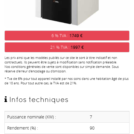
6 % TVA :
1749 €
21 % TVA :
1997 €
Les prix ainsi que les modèles publiés sur ce site le sont à titre indicatif et non
contractuels. Ils peuvent être sujets à modification sans notification préalable.
Nos conditions générales de vente sont disponibles sur simple demande. Sous
réserve d'erreur d'encodage ou d'omission.
* Tva de 6% pour tout appareil installé par nos soins dans une habitation âgé de plus
de 10 ans. Pour tout autre cas, la TVA est de 21%.
Infos techniques
Puissance nominale (KW) :
7
Rendement (%) :
90