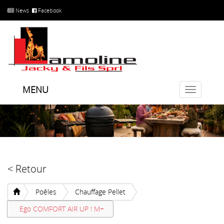
News
Facebook
MENU
Toggle
navigatio
< Retour
Poêles
Chauffage Pellet
Ego COMFORT AIR UP ! M+