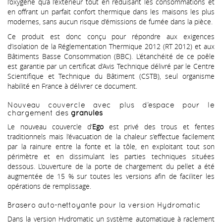
l’oxygène qu’à l’extérieur tout en réduisant les consommations et
en offrant un parfait confort thermique dans les maisons les plus
modernes, sans aucun risque d’émissions de fumée dans la pièce.
Ce produit est donc conçu pour répondre aux exigences
d’isolation de la Réglementation Thermique 2012 (RT 2012) et aux
Bâtiments Basse Consommation (BBC). L’étanchéité de ce poêle
est garantie par un certificat d’Avis Technique délivré par le Centre
Scientifique et Technique du Bâtiment (CSTB), seul organisme
habilité en France à délivrer ce document.
Nouveau couvercle avec plus d’espace pour le
chargement des
granulés
Le nouveau couvercle d’
Ego
est privé des trous et fentes
traditionnels mais l’évacuation de la chaleur s’effectue facilement
par la rainure entre la fonte et la tôle, en exploitant tout son
périmètre et en dissimulant les parties techniques situées
dessous. L’ouverture de la porte de chargement du pellet a été
augmentée de 15 % sur toutes les versions afin de faciliter les
opérations de remplissage.
Brasero auto-nettoyante pour la version Hydromatic
Dans la version Hydromatic un système automatique à raclement