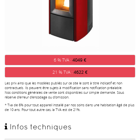
6 % TVA :
4049 €
21 % TVA :
4622 €
Les prix ainsi que les modèles publiés sur ce site le sont à titre indicatif et non
contractuels. Ils peuvent être sujets à modification sans notification préalable.
Nos conditions générales de vente sont disponibles sur simple demande. Sous
réserve d'erreur d'encodage ou d'omission.
* Tva de 6% pour tout appareil installé par nos soins dans une habitation âgé de plus
de 10 ans. Pour tout autre cas, la TVA est de 21%.
Infos techniques