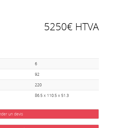
5250€ HTVA
6
92
220
86.5 x 110.5 x 51.3
der un devis