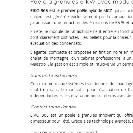
Poêle à granulés 6 kW avec module
EIKO 365 est le premier poêle hybride MCZ
qui associ
chaleur est générée exclusivement par la combustion
garantissant une réduction des émissions de 55 % et un
En été, le module de rafraîchissement entre en fonctio
sont clairement distinctes : les pellets pour la chaleur,
évacuation des condensats.
Élégante, compacte et proposée en finition noire en mé
chalet de montagne, d’un cabinet professionnel à un 
Maestro+, la gestion est simple et intuitive via un pann
Sans unité extérieure
Contrairement aux systèmes traditionnels de chauffage 
seul trou dans le mur suffit pour l'évacuation de l'a
indépendantes et les environnements urbains avec des 
Confort toute l'année
EIKO 365 est un poêle à granulés innovant qui offre 
climatiseur pour l'été. Grâce à sa technologie avancée, 
Zéro évacuation de condensat