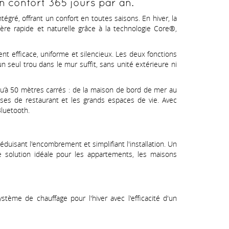
 confort 365 jours par an.
tégré, offrant un confort en toutes saisons. En hiver, la
re rapide et naturelle grâce à la technologie Core®,
nt efficace, uniforme et silencieux. Les deux fonctions
 un seul trou dans le mur suffit, sans unité extérieure ni
squ’à 50 mètres carrés : de la maison de bord de mer au
sses de restaurant et les grands espaces de vie. Avec
Bluetooth.
uisant l'encombrement et simplifiant l'installation. Un
une solution idéale pour les appartements, les maisons
tème de chauffage pour l'hiver avec l'efficacité d'un