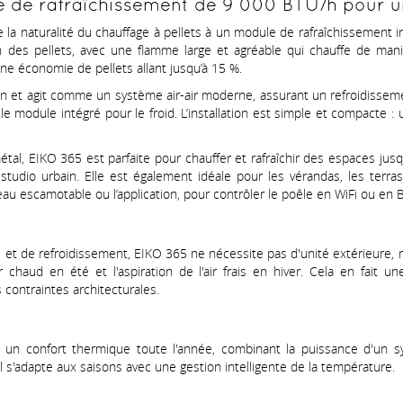
 de rafraîchissement de 9 000 BTU/h pour un
e la naturalité du chauffage à pellets à un module de rafraîchissement in
 des pellets, avec une flamme large et agréable qui chauffe de maniè
e économie de pellets allant jusqu’à 15 %.
n et agit comme un système air-air moderne, assurant un refroidisseme
 le module intégré pour le froid. L’installation est simple et compacte :
tal, EIKO 365 est parfaite pour chauffer et rafraîchir des espaces ju
studio urbain. Elle est également idéale pour les vérandas, les terra
eau escamotable ou l’application, pour contrôler le poêle en WiFi ou en 
et de refroidissement, EIKO 365 ne nécessite pas d'unité extérieure, réd
ir chaud en été et l'aspiration de l'air frais en hiver. Cela en fait 
contraintes architecturales.
un confort thermique toute l'année, combinant la puissance d'un sys
il s'adapte aux saisons avec une gestion intelligente de la température.