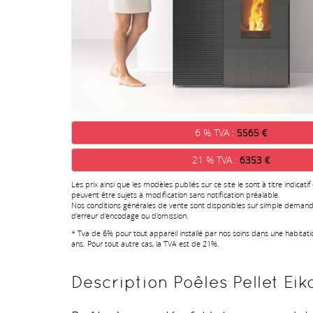
6 % TVA :
5565 €
21 % TVA :
6353 €
Les prix ainsi que les modèles publiés sur ce site le sont à titre indicatif
peuvent être sujets à modification sans notification préalable.
Nos conditions générales de vente sont disponibles sur simple demand
d'erreur d'encodage ou d'omission.
* Tva de 6% pour tout appareil installé par nos soins dans une habitat
ans. Pour tout autre cas, la TVA est de 21%.
Description Poêles Pellet Eik