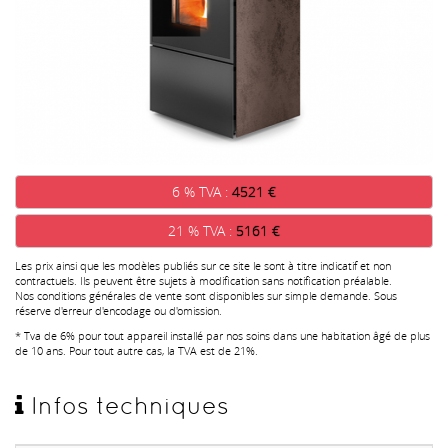
6 % TVA :
4521 €
21 % TVA :
5161 €
Les prix ainsi que les modèles publiés sur ce site le sont à titre indicatif et non
contractuels. Ils peuvent être sujets à modification sans notification préalable.
Nos conditions générales de vente sont disponibles sur simple demande. Sous
réserve d'erreur d'encodage ou d'omission.
* Tva de 6% pour tout appareil installé par nos soins dans une habitation âgé de plus
de 10 ans. Pour tout autre cas, la TVA est de 21%.
Infos techniques