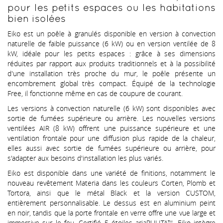
pour les petits espaces ou les habitations
bien isolées
Eiko est un poêle à granulés disponible en version à convection
naturelle de faible puissance (6 kW) ou en version ventilée de 8
kW, idéale pour les petits espaces : grâce à ses dimensions
réduites par rapport aux produits traditionnels et à la possibilité
d'une installation très proche du mur, le poêle présente un
encombrement global très compact. Équipé de la technologie
Free, il fonctionne même en cas de coupure de courant.
Les versions à convection naturelle (6 kW) sont disponibles avec
sortie de fumées supérieure ou arrière. Les nouvelles versions
ventilées AIR (8 kW) offrent une puissance supérieure et une
ventilation frontale pour une diffusion plus rapide de la chaleur,
elles aussi avec sortie de fumées supérieure ou arrière, pour
s'adapter aux besoins d'installation les plus variés.
Eiko est disponible dans une variété de finitions, notamment le
nouveau revêtement Materia dans les couleurs Corten, Plomb et
Tortora, ainsi que le métal Black et la version CUSTOM,
entièrement personnalisable. Le dessus est en aluminium peint
en noir, tandis que la porte frontale en verre offre une vue large et
immersive sur le feu. Certifié 5 étoiles ariaPULITA™. Eiko intègre