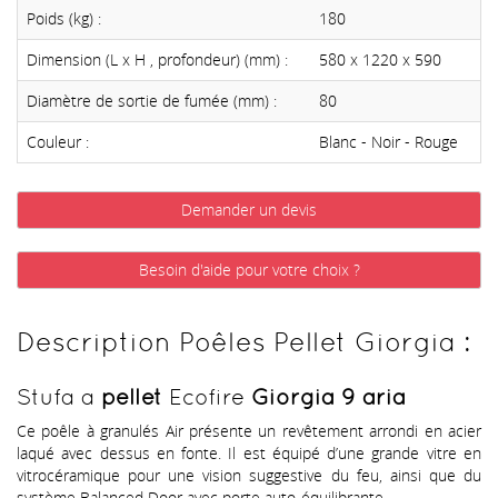
Poids (kg) :
180
Dimension (L x H , profondeur) (mm) :
580 x 1220 x 590
Diamètre de sortie de fumée (mm) :
80
Couleur :
Blanc - Noir - Rouge
Demander un devis
Besoin d'aide pour votre choix ?
Description Poêles Pellet Giorgia :
Stufa a
pellet
Ecofire
Giorgia 9 aria
Ce poêle à granulés Air présente un revêtement arrondi en acier
laqué avec dessus en fonte. Il est équipé d’une grande vitre en
vitrocéramique pour une vision suggestive du feu, ainsi que du
système Balanced Door avec porte auto-équilibrante.