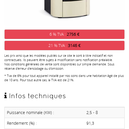
6 % TVA :
2756 €
21 % TVA :
3146 €
Les prix ainsi que les modèles publiés sur ce site le sont à titre indicatif et non
contractuels. Ils peuvent être sujets à modification sans notification préalable.
Nos conditions générales de vente sont disponibles sur simple demande. Sous
réserve d'erreur d'encodage ou d'omission.
* Tva de 6% pour tout appareil installé par nos soins dans une habitation âgé de plus
de 10 ans. Pour tout autre cas, la TVA est de 21%.
Infos techniques
Puissance nominale (KW) :
2,5 - 8
Rendement (%) :
91,3