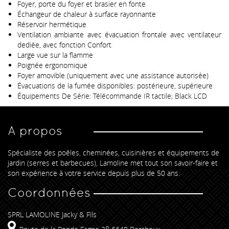
Foyer, porte du foyer et brasier en fonte
Échangeur de chaleur à surface rayonnante
Réservoir hermétique
Ventilation ambiante avec évacuation frontale avec ventilateur
dediée, avec fonction Confort
Large vue sur la flamme
Poignée ergonomique
Foyer amovible (uniquement avec une assistance autorisée)
Évacuations de la fumée disponibles: postérieure, supérieure
Équipements De Série: Télécommande IR tactile; Black LCD
A propos
Spécialiste des poêles, cheminées, cuisinières et équipements de
jardin (serres et barbecues), Lamoline met tout son savoir-faire et
son expérience à votre service depuis plus de 50 ans.
Coordonnées
SPRL LAMOLINE Jacky & Fils