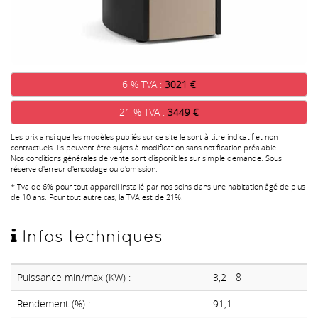
6 % TVA :
3021 €
21 % TVA :
3449 €
Les prix ainsi que les modèles publiés sur ce site le sont à titre indicatif et non
contractuels. Ils peuvent être sujets à modification sans notification préalable.
Nos conditions générales de vente sont disponibles sur simple demande. Sous
réserve d'erreur d'encodage ou d'omission.
* Tva de 6% pour tout appareil installé par nos soins dans une habitation âgé de plus
de 10 ans. Pour tout autre cas, la TVA est de 21%.
Infos techniques
Puissance min/max (KW) :
3,2 - 8
Rendement (%) :
91,1