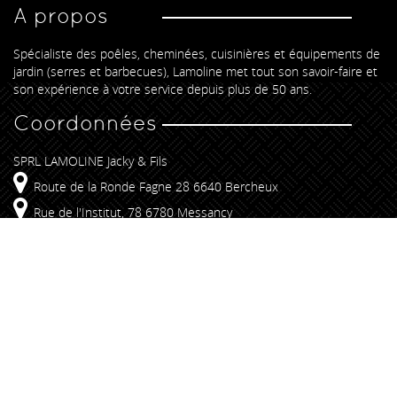
A propos
Spécialiste des poêles, cheminées, cuisinières et équipements de
jardin (serres et barbecues), Lamoline met tout son savoir-faire et
son expérience à votre service depuis plus de 50 ans.
Coordonnées
SPRL LAMOLINE Jacky & Fils
Route de la Ronde Fagne 28 6640 Bercheux
Rue de l'Institut, 78 6780 Messancy
+32 61 25 54 85
info@lamoline.be
Liens rapides
Insert & Foyers
Poêles
Promotions
Conseils
Réalisations