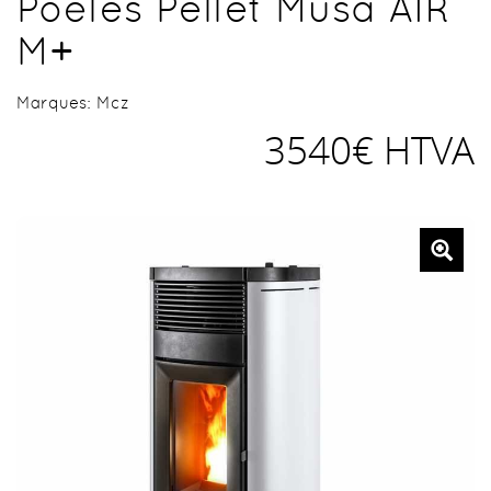
Poêles Pellet Musa AIR
M+
Marques:
Mcz
3540€ HTVA