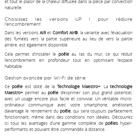
et tout le plaisir de la chaleur diffusée dans la pièce par convection
naturelle.
Choisissez les versions UP ! pour réduire
l’encombrement
Dans les versions
AIR
et
Comfort Air®
, la variante avec l’évacuation
des fumées vers la partie supérieure au lieu de vers la partie
arrière, est également disponible.
Cela permet d’installer le
poêle
au ras du mur, ce qui réduit
l’encombrement en profondeur tout en optimisant l’espace
habitable.
Gestion avancée par Wi-Fi de série
Ce
poêle
est doté de la
Technologie Maestro+
. La
technologie
Maestro+
permet au
poêle
d’exprimer son plus grand potentiel,
avec un usage encore plus facile et convivial. Un véritable micro-
ordinateur communique avec votre smartphone, améliorant
davantage le rendement du
poêle
, qui sera toujours parfaitement
fonctionnant, même dans des conditions non idéales. Découvrez
ici tous les avantages d’une gamme complète de
poêles
hyper-
performants et pouvant être commandés à distance.