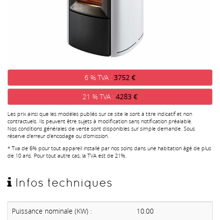
6 % TVA :
3752 €
21 % TVA :
4283 €
Les prix ainsi que les modèles publiés sur ce site le sont à titre indicatif et non
contractuels. Ils peuvent être sujets à modification sans notification préalable.
Nos conditions générales de vente sont disponibles sur simple demande. Sous
réserve d'erreur d'encodage ou d'omission.
* Tva de 6% pour tout appareil installé par nos soins dans une habitation âgé de plus
de 10 ans. Pour tout autre cas, la TVA est de 21%.
Infos techniques
Puissance nominale (KW) :
10.00