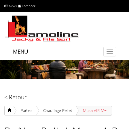
News
Facebook
MENU
Toggle
navigatio
< Retour
Poêles
Chauffage Pellet
Musa AIR M+