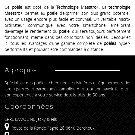
Ce
poêle
est doté de la
Technologie Maestro+
. La
technologie
Maestro+
permet au
poêle
d’exprimer son plus grand potentiel,
avec un usage encore plus facile et convivial. Un véritable micro-
ordinateur communique avec votre smartphone, améliorant
davantage le rendement du
poêle
, qui sera toujours parfaitement
fonctionnant, même dans des conditions non idéales. Découvrez
ici tous les avantages d’une gamme complète de
poêles
hyper-
performants et pouvant être commandés à distance.
A propos
Spécialiste des poêles, cheminées, cuisinières et équipements de
jardin (serres et barbecues), Lamoline met tout son savoir-faire et
son expérience à votre service depuis plus de 50 ans.
Coordonnées
SPRL LAMOLINE Jacky & Fils
Route de la Ronde Fagne 28 6640 Bercheux