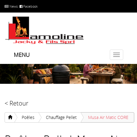
News
Facebook
MENU
Toggle
navigatio
< Retour
Poêles
Chauffage Pellet
Musa Air Matic CORE