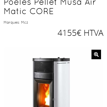
Poêles Pellet Musa Air
Matic CORE
Marques:
Mcz
4155€ HTVA