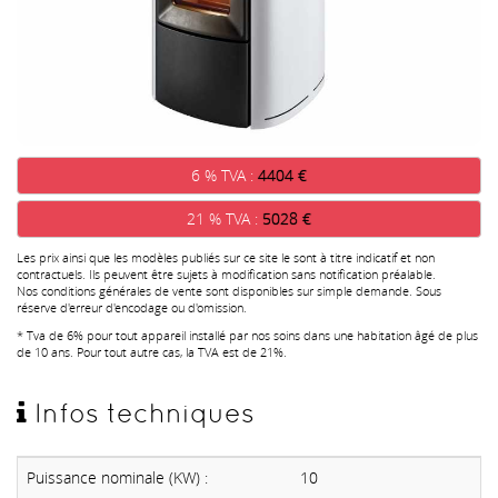
6 % TVA :
4404 €
21 % TVA :
5028 €
Les prix ainsi que les modèles publiés sur ce site le sont à titre indicatif et non
contractuels. Ils peuvent être sujets à modification sans notification préalable.
Nos conditions générales de vente sont disponibles sur simple demande. Sous
réserve d'erreur d'encodage ou d'omission.
* Tva de 6% pour tout appareil installé par nos soins dans une habitation âgé de plus
de 10 ans. Pour tout autre cas, la TVA est de 21%.
Infos techniques
Puissance nominale (KW) :
10