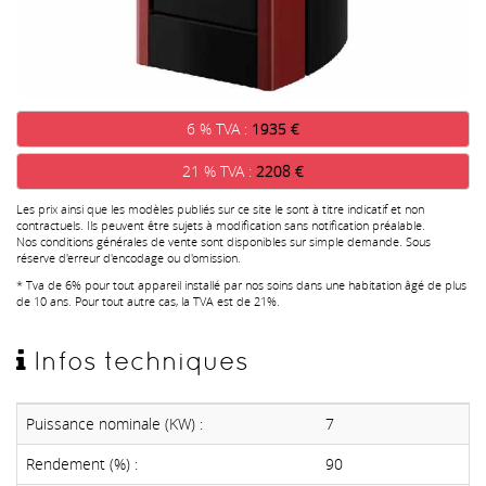
6 % TVA :
1935 €
21 % TVA :
2208 €
Les prix ainsi que les modèles publiés sur ce site le sont à titre indicatif et non
contractuels. Ils peuvent être sujets à modification sans notification préalable.
Nos conditions générales de vente sont disponibles sur simple demande. Sous
réserve d'erreur d'encodage ou d'omission.
* Tva de 6% pour tout appareil installé par nos soins dans une habitation âgé de plus
de 10 ans. Pour tout autre cas, la TVA est de 21%.
Infos techniques
Puissance nominale (KW) :
7
Rendement (%) :
90