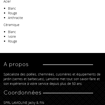
Acier
Blanc
Rouge
Anthracite
Céramique
Blanc
Ivoire
Rouge
A propos
Spécialiste des poêles, cheminées, cuisinières et équipements de
jardin (serres et barbecues), Lamoline met tout son savoir-faire et
son expérience à votre service depuis plus de 50 ans.
Coordonnées
SPRL LAMOLINE Jacky & Fils