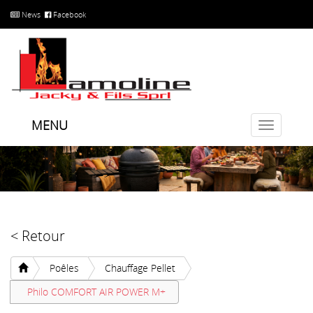
News
Facebook
MENU
Toggle
navigatio
< Retour
Poêles
Chauffage Pellet
Philo COMFORT AIR POWER M+