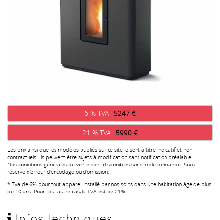
6 % TVA :
5247 €
21 % TVA :
5990 €
Les prix ainsi que les modèles publiés sur ce site le sont à titre indicatif et non
contractuels. Ils peuvent être sujets à modification sans notification préalable.
Nos conditions générales de vente sont disponibles sur simple demande. Sous
réserve d'erreur d'encodage ou d'omission.
* Tva de 6% pour tout appareil installé par nos soins dans une habitation âgé de plus
de 10 ans. Pour tout autre cas, la TVA est de 21%.
Infos techniques