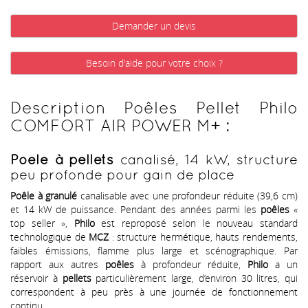
Demander un devis
Besoin d'aide pour votre choix ?
Description Poêles Pellet Philo
COMFORT AIR POWER M+ :
Poêle à pellets
canalisé, 14 kW, structure
peu profonde pour gain de place
Poêle à granulé
canalisable avec une profondeur réduite (39,6 cm)
et 14 kW de puissance. Pendant des années parmi les
poêles
«
top seller »,
Philo
est reproposé selon le nouveau standard
technologique de
MCZ
: structure hermétique, hauts rendements,
faibles émissions, flamme plus large et scénographique. Par
rapport aux autres
poêles
à profondeur réduite,
Philo
a un
réservoir à
pellets
particulièrement large, d’environ 30 litres, qui
correspondent à peu près à une journée de fonctionnement
continu.