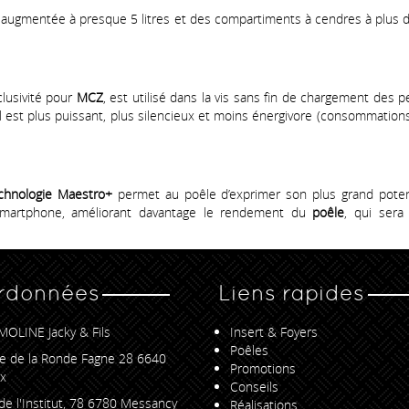
té augmentée à presque 5 litres et des compartiments à cendres à plus 
clusivité pour
MCZ
, est utilisé dans la vis sans fin de chargement des
 il est plus puissant, plus silencieux et moins énergivore (consommatio
chnologie Maestro+
permet au poêle d’exprimer son plus grand potenti
 smartphone, améliorant davantage le rendement du
poêle
, qui sera
rdonnées
Liens rapides
MOLINE Jacky & Fils
Insert & Foyers
Poêles
e de la Ronde Fagne 28 6640
Promotions
x
Conseils
de l'Institut, 78 6780 Messancy
Réalisations