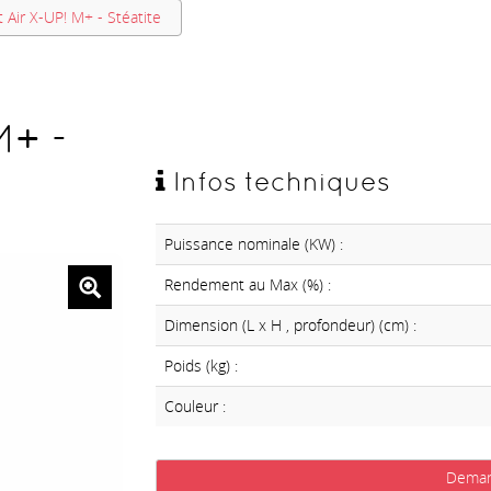
 Air X-UP! M+ - Stéatite
M+ -
Infos techniques
Puissance nominale (KW) :
Rendement au Max (%) :
Dimension (L x H , profondeur) (cm) :
Poids (kg) :
Couleur :
Deman