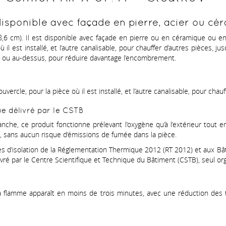
disponible avec façade en pierre, acier ou cé
,6 cm). Il est disponible avec façade en pierre ou en céramique ou en 
ù il est installé, et l’autre canalisable, pour chauffer d’autres pièces,
o, ou au-dessus, pour réduire davantage l’encombrement.
uvercle, pour la pièce où il est installé, et l’autre canalisable, pour cha
ue délivré par le CSTB
e, ce produit fonctionne prélevant l’oxygène qu’à l’extérieur tout e
 sans aucun risque d’émissions de fumée dans la pièce.
s d’isolation de la Réglementation Thermique 2012 (RT 2012) et aux B
élivré par le Centre Scientifique et Technique du Bâtiment (CSTB), seul o
la flamme apparaît en moins de trois minutes, avec une réduction des