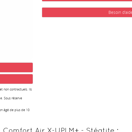
Besoin d'aid
 et non contractuels. Ils
e. Sous réserve
ion âgé de plus de 10
 Comfort Air X-UP! M+ - Stéatite :