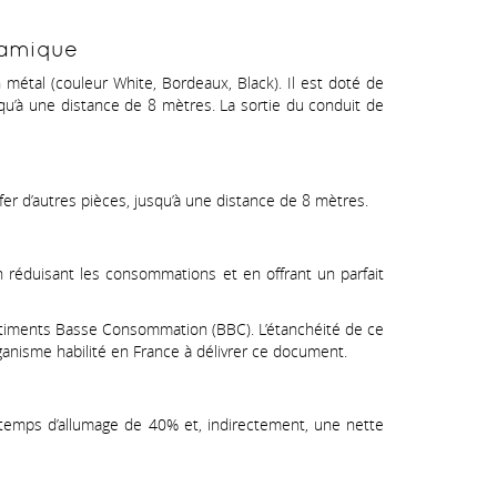
ramique
métal (couleur White, Bordeaux, Black). Il est doté de
 jusqu’à une distance de 8 mètres. La sortie du conduit de
uffer d’autres pièces, jusqu’à une distance de 8 mètres.
n réduisant les consommations et en offrant un parfait
âtiments Basse Consommation (BBC). L’étanchéité de ce
rganisme habilité en France à délivrer ce document.
 temps d’allumage de 40% et, indirectement, une nette