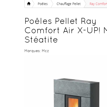
Poêles
Chauffage Pellet
Ray Comfort
Poêles Pellet Ray
Comfort Air X-UP! 
Stéatite
Marques:
Mcz