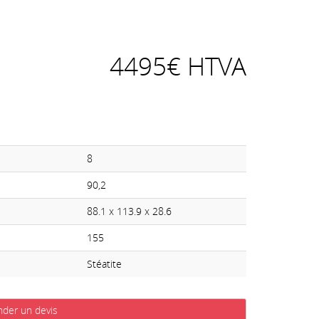
4495€ HTVA
8
90,2
88.1 x 113.9 x 28.6
155
Stéatite
der un devis