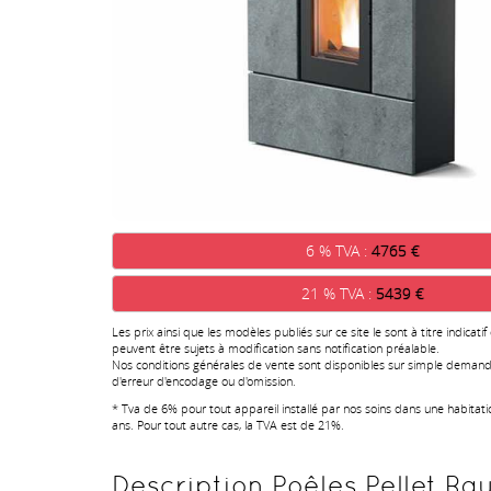
6 % TVA :
4765 €
21 % TVA :
5439 €
Les prix ainsi que les modèles publiés sur ce site le sont à titre indicatif
peuvent être sujets à modification sans notification préalable.
Nos conditions générales de vente sont disponibles sur simple demand
d'erreur d'encodage ou d'omission.
* Tva de 6% pour tout appareil installé par nos soins dans une habitat
ans. Pour tout autre cas, la TVA est de 21%.
Description Poêles Pellet Ray