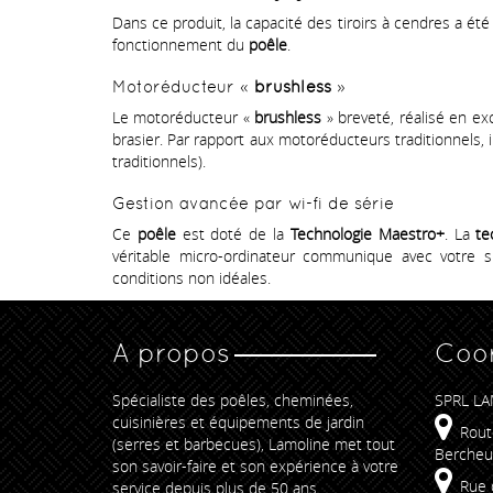
Dans ce produit, la capacité des tiroirs à cendres a é
fonctionnement du
poêle
.
Motoréducteur «
brushless
»
Le motoréducteur «
brushless
» breveté, réalisé en ex
brasier. Par rapport aux motoréducteurs traditionnels,
traditionnels).
Gestion avancée par wi-fi de série
Ce
poêle
est doté de la
Technologie Maestro+
. La
te
véritable micro-ordinateur communique avec votre
conditions non idéales.
A propos
Coo
Spécialiste des poêles, cheminées,
SPRL LA
cuisinières et équipements de jardin
Rout
(serres et barbecues), Lamoline met tout
Bercheu
son savoir-faire et son expérience à votre
Rue 
service depuis plus de 50 ans.