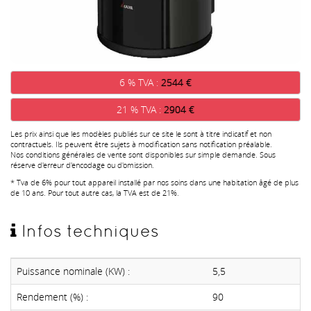
6 % TVA :
2544 €
21 % TVA :
2904 €
Les prix ainsi que les modèles publiés sur ce site le sont à titre indicatif et non
contractuels. Ils peuvent être sujets à modification sans notification préalable.
Nos conditions générales de vente sont disponibles sur simple demande. Sous
réserve d'erreur d'encodage ou d'omission.
* Tva de 6% pour tout appareil installé par nos soins dans une habitation âgé de plus
de 10 ans. Pour tout autre cas, la TVA est de 21%.
Infos techniques
Puissance nominale (KW) :
5,5
Rendement (%) :
90