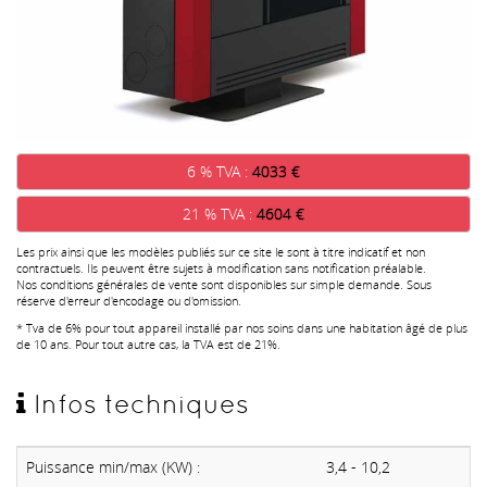
6 % TVA :
4033 €
21 % TVA :
4604 €
Les prix ainsi que les modèles publiés sur ce site le sont à titre indicatif et non
contractuels. Ils peuvent être sujets à modification sans notification préalable.
Nos conditions générales de vente sont disponibles sur simple demande. Sous
réserve d'erreur d'encodage ou d'omission.
* Tva de 6% pour tout appareil installé par nos soins dans une habitation âgé de plus
de 10 ans. Pour tout autre cas, la TVA est de 21%.
Infos techniques
Puissance min/max (KW) :
3,4 - 10,2