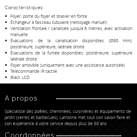
Caractéristiques:
Foyer, porte du foyer et brasier en fonte
Échangeur à faisceau tubulaire (nettoyage manuel)
Ventilation frontale / canalisée jusqu’à 6 mètres, avec activation
manuelle
Évacuations de la canalisation disponibles (Ø80 mm):
postérieure, supérieure, latérale droite
Évacuations de la fumée disponibles: postérieure, supérieure
latérale droite
Foyer amovible (uniquement avec une assistance autorisée)
Télécommande IR tactile
Black LCD
A propos
Spécialiste des poêles, cheminées, cuisinières et équipements de
jardin (serres et barbecues), Lamoline met tout son savoir-faire et
son expérience à votre service depuis plus de 50 ans.
Coordonnées