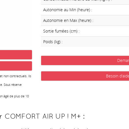
Autonomie au Min (heure) :
Autonomie en Max (heure) :
Sortie fumées (cm) :
Poids (kg) :
Deman
Besoin d'aid
 et non contractuels. Ils
e. Sous réserve
ion âgé de plus de 10
ar COMFORT AIR UP ! M+ :