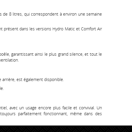
us de 8 litres, qui correspondent à environ une semaine
t présent dans les versions Hydro Matic et Comfort Air
êle, garantissant ainsi le plus grand silence, et tout le
entilation.
e arrière, est également disponible.
le.
iel, avec un usage encore plus facile et convivial. Un
 toujours parfaitement fonctionnant, même dans des