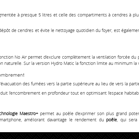
augmentée à presque 5 litres et celle des compartiments à cendres à pl
ôt de cendres et évite le nettoyage quotidien du foyer, est égalemen
fonction No Air permet d’exclure complètement la ventilation forcée du po
on naturelle. Sur la version Hydro Matic la fonction limite au minimum la v
ncombrement
l’évacuation des fumées vers la partie supérieure au lieu de vers la parti
éduit l’encombrement en profondeur tout en optimisant l’espace habitab
chnologie Maestro+
permet au poêle d’exprimer son plus grand potent
 smartphone, améliorant davantage le rendement du
poêle
, qui sera