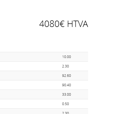
4080€ HTVA
10.00
2.30
92.60
90.40
33.00
0.50
2.30