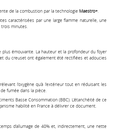
gente de la combustion par la technologie
Maestro+
.
utes caractérisées par une large flamme naturelle, une
 trois minutes.
e plus émouvante. La hauteur et la profondeur du foyer
et du creuset ont également été rectifiées et adoucies
evant l’oxygène qu’à l’extérieur tout en réduisant les
 de fumée dans la pièce.
âtiments Basse Consommation (BBC). L’étanchéité de ce
rganisme habilité en France à délivrer ce document.
 temps d’allumage de 40% et, indirectement, une nette