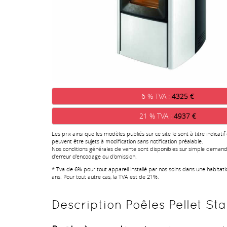
6 % TVA :
4325 €
21 % TVA :
4937 €
Les prix ainsi que les modèles publiés sur ce site le sont à titre indicatif
peuvent être sujets à modification sans notification préalable.
Nos conditions générales de vente sont disponibles sur simple demand
d'erreur d'encodage ou d'omission.
* Tva de 6% pour tout appareil installé par nos soins dans une habitat
ans. Pour tout autre cas, la TVA est de 21%.
Description Poêles Pellet St