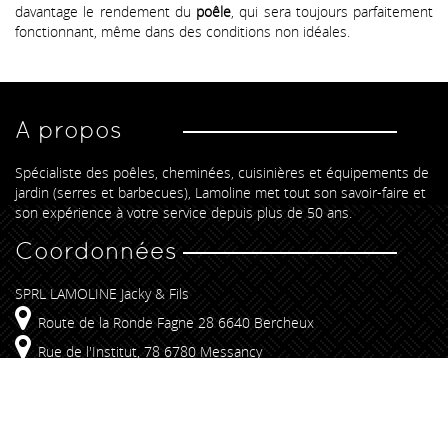
davantage le rendement du
poêle
, qui sera toujours parfaitement
fonctionnant, même dans des conditions non idéales.
A propos
Spécialiste des poêles, cheminées, cuisinières et équipements de
jardin (serres et barbecues), Lamoline met tout son savoir-faire et
son expérience à votre service depuis plus de 50 ans.
Coordonnées
SPRL LAMOLINE Jacky & Fils
Route de la Ronde Fagne 28 6640 Bercheux
Rue de l'Institut, 78 6780 Messancy
+32 61 25 54 85
info@lamoline.be
Liens rapides