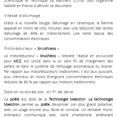
Scientifique et Technique du Bâtiment (CSTB), seul organisme
habilité en France à délivrer ce document.
Vitesse d’allumage
Grâce à la nouvelle bougie d’allumage en céramique, la flamme
apparaît en moins de trois minutes, avec une réduction des temps
d’allumage de 40% et, indirectement, une nette baisse des
consommations électriques.
Motoréducteur «
brushless
»
Le motoréducteur «
brushless
» breveté, réalisé en exclusivité
pour
MCZ
, est utilisé dans la vis sans fin de chargement des
pellets et dans le système de nettoyage automatique du brasier.
Par rapport aux motoréducteurs traditionnels, il est plus puissant,
plus silencieux et moins énergivore (consommations électriques
réduites de 90 % par rapport aux moteurs traditionnels).
Gestion avancée par Wi-Fi de série
Ce
poêle
est doté de la
Technologie Maestro+
.
La technologie
Maestro+
permet au
poêle
d’exprimer son plus grand potentiel,
avec un usage encore plus facile et convivial. Un véritable micro-
ordinateur communique avec votre smartphone, améliorant