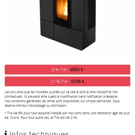
6 % TVA :
4850 €
21 % TVA :
5536 €
Les prix ainsi que les modèles publiés sur ce site le sont à titre indicatif et non
contractuels. Ils peuvent être sujets à modification sans notification préalable.
Nos conditions générales de vente sont disponibles sur simple demande. Sous
réserve d'erreur d'encodage ou d'omission.
* Tva de 6% pour tout appareil installé par nos soins dans une habitation âgé de plus
de 10 ans. Pour tout autre cas, la TVA est de 21%.
Infos techniques