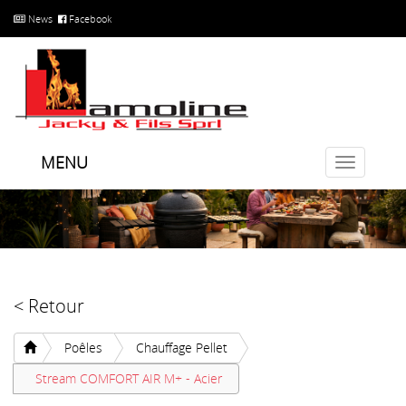
News
Facebook
MENU
Toggle
navigatio
< Retour
Poêles
Chauffage Pellet
Stream COMFORT AIR M+ - Acier