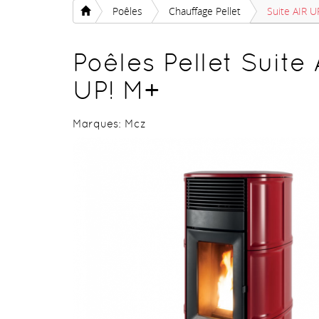
Poêles
Chauffage Pellet
Suite AIR U
Poêles Pellet Suite 
UP! M+
Marques:
Mcz