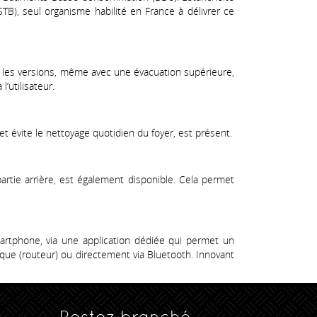
STB), seul organisme habilité en France à délivrer ce
 les versions, même avec une évacuation supérieure,
’utilisateur.
évite le nettoyage quotidien du foyer, est présent.
partie arrière, est également disponible. Cela permet
rtphone, via une application dédiée qui permet un
tique (routeur) ou directement via Bluetooth. Innovant
Restez branché