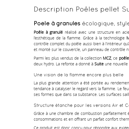
Description Poêles pellet Su
Poêle à granulés
écologique, style
Poêle à granulé
réalisé avec une structure en aci
l’esthétique de la flamme. Grâce à la technologie
M
contrôle complet du poêle aussi bien à l’intérieur q
et monté sur le couvercle, un panneau de contrôle 
Parmi les plus vendus de la collection
MCZ
, ce
poêl
deux hydro. La refonte a donné à
Suite
une nouvelle 
Une vision de la flamme encore plus belle
La plus grande attention a été portée au rendement
tendance à catalyser le regard vers la flamme. Le feu
ses formes que dans sa substance. Les surfaces saill
Structure étanche pour les versions Air et C
Grâce à une chambre de combustion parfaitement étan
consommations et en offrant un parfait confort ther
Ce produit est donc conçu pour répondre aux exige