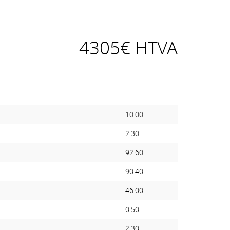
4305€ HTVA
10.00
2.30
92.60
90.40
46.00
0.50
2.30