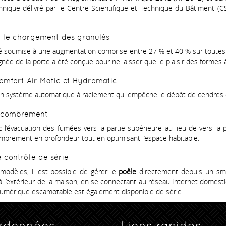
chnique délivré par le Centre Scientifique et Technique du Bâtiment (C
 le chargement des granulés
é soumise à une augmentation comprise entre 27 % et 40 % sur toutes
gnée de la porte a été conçue pour ne laisser que le plaisir des formes à l
Comfort Air Matic et Hydromatic
un système automatique à raclement qui empêche le dépôt de cendres et 
’encombrement
ec l’évacuation des fumées vers la partie supérieure au lieu de vers la 
ncombrement en profondeur tout en optimisant l’espace habitable.
 contrôle de série
 modèles, il est possible de gérer le
poêle
directement depuis un sma
qu’à l’extérieur de la maison, en se connectant au réseau Internet domes
numérique escamotable est également disponible de série.
rdonnées
Liens rapides