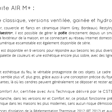
ite AIR M+ :
 classique, versions ventilée, gainée et hydro
er, couvercle et flancs en céramique (Warm Grey, Bordeaux). Restyl
aestro+
, il est possible de gérer le
poêle
directement depuis un sma
u’à l’extérieur de la maison, en se connectant au réseau Internet domest
numérique escamotable est également disponible de série.
e
est disponible en 9 versions pour répondre aux besoins les plus divers:
palette de couleurs et une esthétique encore plus sobre, avec des lign
 esthétique du feu, le véritable protagoniste de ces objets. Le cadre 
 semble plus vif, plus gros, grâce aussi à une conception précise du foye
antes, là où les cendres peuvent généralement se déposer et rester app
omfort Air, certifiée avec Avis Technique délivré par le CST
che, dans les versions Air et Comfort Air, ce produit fonctionne prélev
mique dans les maisons les plus modernes, sans aucun risque d’émissio
nces d’isolation de la Réglementation Thermique 2012 (RT 2012) et au