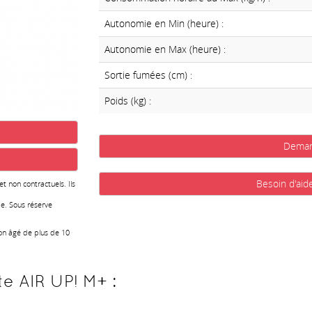
Autonomie en Min (heure) :
Autonomie en Max (heure) :
Sortie fumées (cm) :
Poids (kg) :
Deman
Besoin d'aid
 et non contractuels. Ils
e. Sous réserve
ion âgé de plus de 10
te AIR UP! M+ :