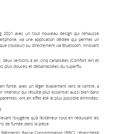
ing 2021 avec un tout nouveau design qui rehausse
rtphone, via une application dédiée qui permet un
ique (routeur) ou directement via Bluetooth. Innovant
 deux versions à air, cinq canalisées (Comfort Air) et
es plus douces et débarrassées du superflu.
en fonte, avec un léger évasement vers le centre, a
r intérieur qui résulte plus essentiel aussi bien dans
arentes, ont en effet été le plus possible éliminées.
B
ant l’oxygène qu’à l’extérieur tout en réduisant les
ns de fumée dans la pièce.
x Bâtiments Basse Consommation (BBC). L’étanchéité