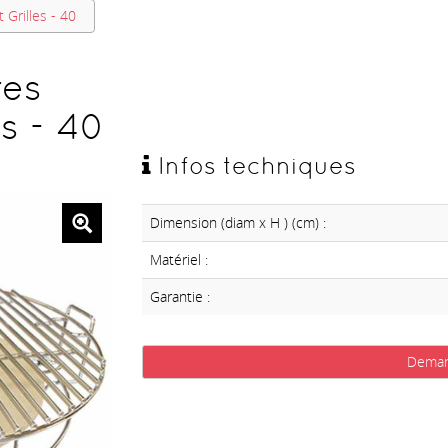
t Grilles - 40
res
s - 40
Infos techniques
Dimension (diam x H ) (cm) :
Matériel :
Garantie :
Deman