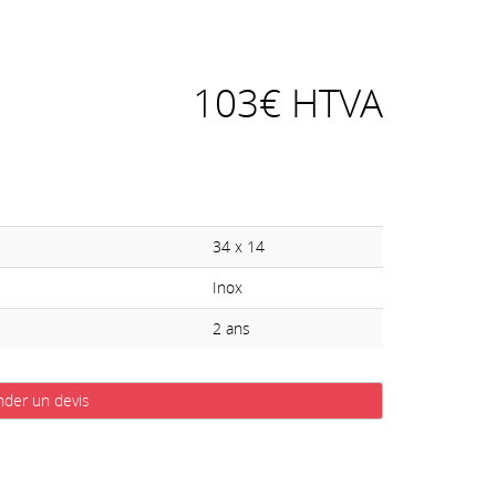
103€ HTVA
34 x 14
Inox
2 ans
der un devis