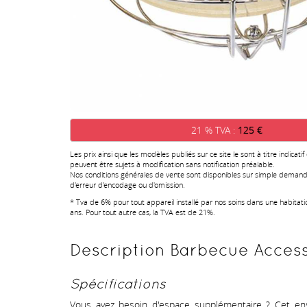
21 % TVA :
125 €
Les prix ainsi que les modèles publiés sur ce site le sont à titre indicatif
peuvent être sujets à modification sans notification préalable.
Nos conditions générales de vente sont disponibles sur simple demand
d'erreur d'encodage ou d'omission.
* Tva de 6% pour tout appareil installé par nos soins dans une habitat
ans. Pour tout autre cas, la TVA est de 21%.
Description Barbecue Accesso
Spécifications
Vous avez besoin d'espace supplémentaire ? Cet 