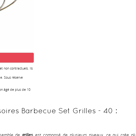
 et non contractuels. Ils
e. Sous réserve
ion âgé de plus de 10
ires Barbecue Set Grilles - 40 :
ensemble de
grilles
est composé de plusieurs niveaux, ce qui crée plu