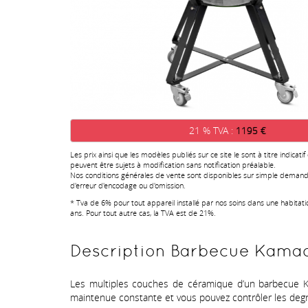
21 % TVA :
1195 €
Les prix ainsi que les modèles publiés sur ce site le sont à titre indicatif
peuvent être sujets à modification sans notification préalable.
Nos conditions générales de vente sont disponibles sur simple demand
d'erreur d'encodage ou d'omission.
* Tva de 6% pour tout appareil installé par nos soins dans une habitat
ans. Pour tout autre cas, la TVA est de 21%.
Description Barbecue Kama
Les multiples couches de céramique d’un barbecue Ka
maintenue constante et vous pouvez contrôler les degrés 