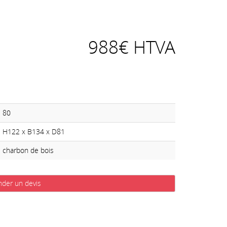
988€ HTVA
80
H122 x B134 x D81
charbon de bois
der un devis