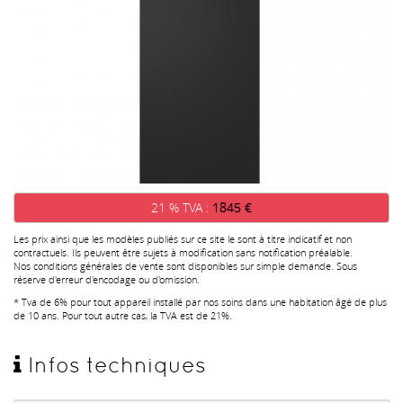
21 % TVA :
1845 €
Les prix ainsi que les modèles publiés sur ce site le sont à titre indicatif et non
contractuels. Ils peuvent être sujets à modification sans notification préalable.
Nos conditions générales de vente sont disponibles sur simple demande. Sous
réserve d'erreur d'encodage ou d'omission.
* Tva de 6% pour tout appareil installé par nos soins dans une habitation âgé de plus
de 10 ans. Pour tout autre cas, la TVA est de 21%.
Infos techniques