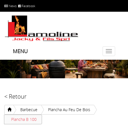
News
Facebook
MENU
Toggle
navigatio
< Retour
Barbecue
Plancha Au Feu De Bois
Plancha B 100