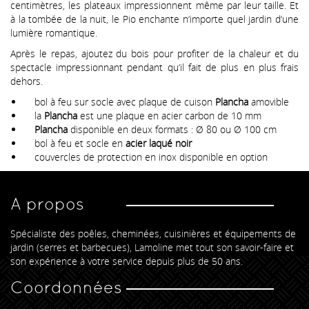
centimètres, les plateaux impressionnent même par leur taille. Et
à la tombée de la nuit, le Pio enchante n‘importe quel jardin d‘une
lumière romantique.
Après le repas, ajoutez du bois pour profiter de la chaleur et du
spectacle impressionnant pendant qu‘il fait de plus en plus frais
dehors.
bol à feu sur socle avec plaque de cuison
Plancha
amovible
la
Plancha
est une plaque en acier carbon de 10 mm
Plancha
disponible en deux formats : Ø 80 ou Ø 100 cm
bol à feu et socle en
acier laqué noir
couvercles de protection en inox disponible en option
A propos
Spécialiste des poêles, cheminées, cuisinières et équipements de
jardin (serres et barbecues), Lamoline met tout son savoir-faire et
son expérience à votre service depuis plus de 50 ans.
Coordonnées