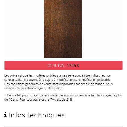
21 % TVA :
1745 €
Les prix ainsi que les modèles publiés sur ce site le sont à titre indicatif et non
contractuels. Ils peuvent être sujets à modification sans notification préalable.
Nos conditions générales de vente sont disponibles sur simple demande. Sous
réserve d'erreur d'encodage ou d'omission.
* Tva de 6% pour tout appareil installé par nos soins dans une habitation âgé de plus
de 10 ans. Pour tout autre cas, la TVA est de 21%.
Infos techniques