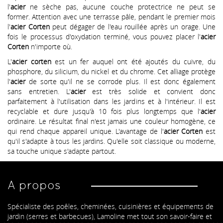
l'
acier
ne sèche pas, aucune couche protectrice ne peut se
former. Attention avec une terrasse pâle, pendant le premier mois
l'
acier Corten
peut dégager de l'eau rouillée après un orage. Une
fois le processus d'oxydation terminé, vous pouvez placer l'
acier
Corten
n'importe où.
L'
acier corten
est un fer auquel ont été ajoutés du cuivre, du
phosphore, du silicium, du nickel et du chrome. Cet alliage protège
l'
acier
de sorte qu'il ne se corrode plus. Il est donc également
sans entretien. L'
acier
est très solide et convient donc
parfaitement à l'utilisation dans les jardins et à l'intérieur. Il est
recyclable et dure jusqu'à 10 fois plus longtemps que l'
acier
ordinaire. Le résultat final n'est jamais une couleur homogène, ce
qui rend chaque appareil unique. L'avantage de l'
acier Corten
est
qu'il s'adapte à tous les jardins. Qu'elle soit classique ou moderne,
sa touche unique s'adapte partout.
A propos
Spécialiste des poêles, cheminées, cuisinières et équipements de
jardin (serres et barbecues), Lamoline met tout son savoir-faire et