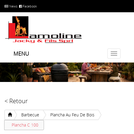
News
Facebook
MENU
Toggle
navigatio
< Retour
Barbecue
Plancha Au Feu De Bois
Plancha C 100