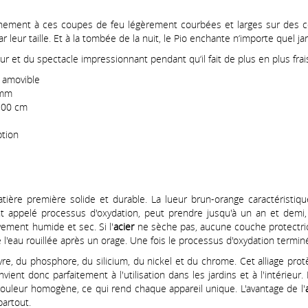
tainement à ces coupes de feu légèrement courbées et larges sur des 
eur taille. Et à la tombée de la nuit, le Pio enchante n‘importe quel ja
eur et du spectacle impressionnant pendant qu‘il fait de plus en plus fra
a
amovible
 mm
100 cm
ption
tière première solide et durable. La lueur brun-orange caractéristi
nt appelé processus d'oxydation, peut prendre jusqu'à un an et demi
ivement humide et sec. Si l'
acier
ne sèche pas, aucune couche protectric
l'eau rouillée après un orage. Une fois le processus d'oxydation terminé
re, du phosphore, du silicium, du nickel et du chrome. Cet alliage protè
nvient donc parfaitement à l'utilisation dans les jardins et à l'intérieur
e couleur homogène, ce qui rend chaque appareil unique. L'avantage de l'
partout.