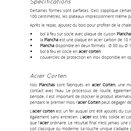
Spécifications
Certaines formes sont parfaites. Ceci s‘applique cer
100 centimètres, les plateaux impressionnent même par l
Après le repas, ajoutez du bois pour profiter de la chal
bol à feu sur socle avec plaque de cuison
Planch
la
Plancha
est une plaque en acier carbon de 10
Plancha
disponible en deux formats : Ø 80 ou Ø 
bol à feu et socle en
acier corten
couvercles de protection en inox disponible en o
Acier Corten
Nos
Planchas
sont fabriqués en
acier Corten
, une ma
contact avec l'eau. Le processus de rouille, égaleme
période, il est important de stocker le produit alternat
pendant le premier mois l'
acier Corten
peut dégager de 
L'
acier corten
est un fer auquel ont été ajoutés du cuiv
également sans entretien. L'
acier
est très solide et co
que l'
acier
ordinaire. Le résultat final n'est jamais un
soit classique ou moderne, sa touche unique s'adapte 