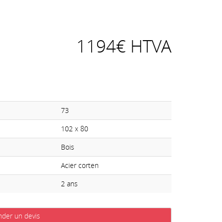
1194€ HTVA
73
102 x 80
Bois
Acier corten
2 ans
der un devis