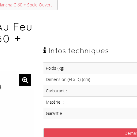
lancha C 80 + Socle Ouvert
Au Feu
80 +
Infos techniques
Poids (kg) :
Dimension (H x D) (cm) :
Carburant :
Matériel :
Garantie :
Deman