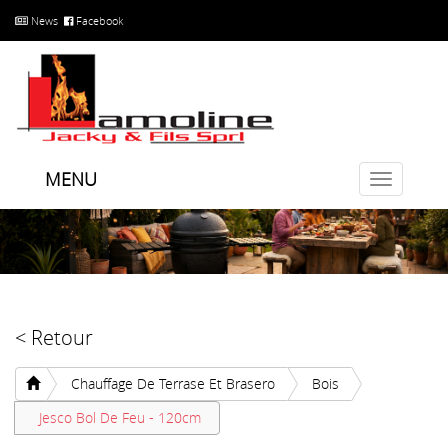
News
Facebook
MENU
Toggle
navigatio
< Retour
Chauffage De Terrase Et Brasero
Bois
Jesco Bol De Feu - 120cm