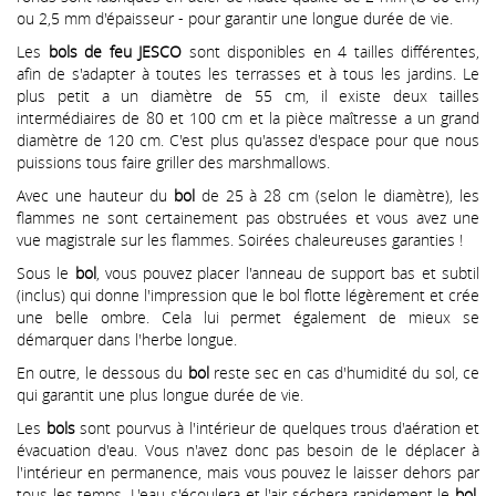
ou 2,5 mm d'épaisseur - pour garantir une longue durée de vie.
Les
bols de feu JESCO
sont disponibles en 4 tailles différentes,
afin de s'adapter à toutes les terrasses et à tous les jardins. Le
plus petit a un diamètre de 55 cm, il existe deux tailles
intermédiaires de 80 et 100 cm et la pièce maîtresse a un grand
diamètre de 120 cm. C'est plus qu'assez d'espace pour que nous
puissions tous faire griller des marshmallows.
Avec une hauteur du
bol
de 25 à 28 cm (selon le diamètre), les
flammes ne sont certainement pas obstruées et vous avez une
vue magistrale sur les flammes. Soirées chaleureuses garanties !
Sous le
bol
, vous pouvez placer l'anneau de support bas et subtil
(inclus) qui donne l'impression que le bol flotte légèrement et crée
une belle ombre. Cela lui permet également de mieux se
démarquer dans l'herbe longue.
En outre, le dessous du
bol
reste sec en cas d'humidité du sol, ce
qui garantit une plus longue durée de vie.
Les
bols
sont pourvus à l'intérieur de quelques trous d'aération et
évacuation d'eau. Vous n'avez donc pas besoin de le déplacer à
l'intérieur en permanence, mais vous pouvez le laisser dehors par
tous les temps. L'eau s'écoulera et l'air séchera rapidement le
bol
,