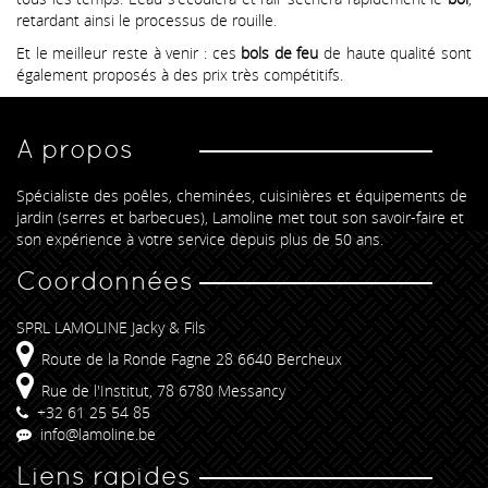
retardant ainsi le processus de rouille.
Et le meilleur reste à venir : ces
bols de feu
de haute qualité sont
également proposés à des prix très compétitifs.
A propos
Spécialiste des poêles, cheminées, cuisinières et équipements de
jardin (serres et barbecues), Lamoline met tout son savoir-faire et
son expérience à votre service depuis plus de 50 ans.
Coordonnées
SPRL LAMOLINE Jacky & Fils
Route de la Ronde Fagne 28 6640 Bercheux
Rue de l'Institut, 78 6780 Messancy
+32 61 25 54 85
info@lamoline.be
Liens rapides