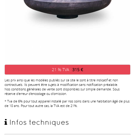
21 % TVA :
315 €
Les prix ainsi que les modèles publiés sur ce site le sont à titre indicatif et non
contractuels. Ils peuvent être sujets à modification sans notification préalable.
Nos conditions générales de vente sont disponibles sur simple demande. Sous
réserve d'erreur d'encodage ou d'omission.
* Tva de 6% pour tout appareil installé par nos soins dans une habitation âgé de plus
de 10 ans. Pour tout autre cas, la TVA est de 21%.
Infos techniques