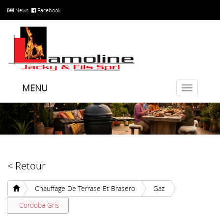
News
Facebook
MENU
Toggle
navigatio
< Retour
Chauffage De Terrase Et Brasero
Gaz
Cordoba Gris