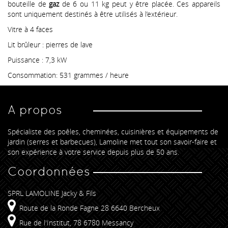
bouteille de
gaz
de 6 ou 11 kg peut y être placée. Ces appareils
sont uniquement destinés à être utilisés à l’extérieur.
Vitre à 4 faces
Lit brûleur : pierres de lave
Puissance : 7,3 kW
Consommation: 531 grammes / heure
A propos
Spécialiste des poêles, cheminées, cuisinières et équipements de
jardin (serres et barbecues), Lamoline met tout son savoir-faire et
son expérience à votre service depuis plus de 50 ans.
Coordonnées
SPRL LAMOLINE Jacky & Fils
Route de la Ronde Fagne 28 6640 Bercheux
Rue de l'Institut, 78 6780 Messancy