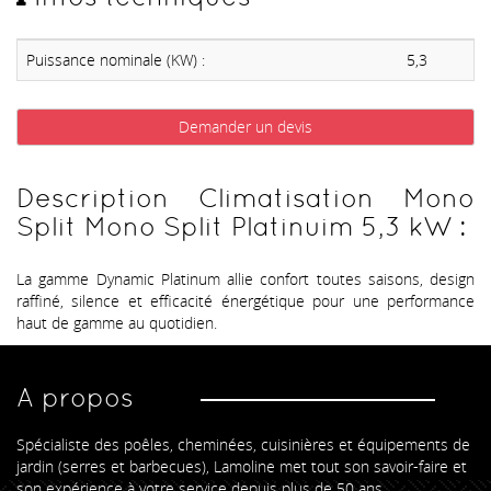
Puissance nominale (KW) :
5,3
Demander un devis
Description Climatisation Mono
Split Mono Split Platinuim 5,3 kW :
La gamme Dynamic Platinum allie confort toutes saisons, design
raffiné, silence et efficacité énergétique pour une performance
haut de gamme au quotidien.
A propos
Spécialiste des poêles, cheminées, cuisinières et équipements de
jardin (serres et barbecues), Lamoline met tout son savoir-faire et
son expérience à votre service depuis plus de 50 ans.