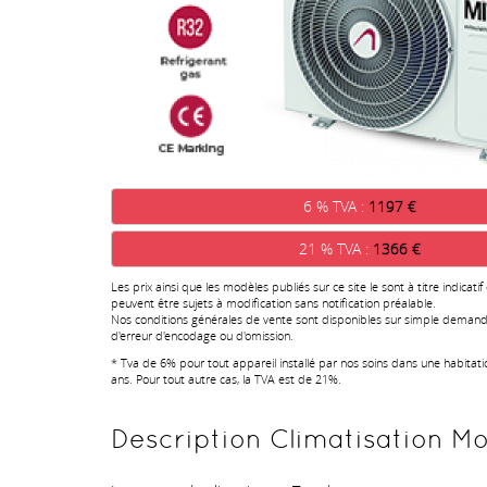
6 % TVA :
1197 €
21 % TVA :
1366 €
Les prix ainsi que les modèles publiés sur ce site le sont à titre indicatif
peuvent être sujets à modification sans notification préalable.
Nos conditions générales de vente sont disponibles sur simple demand
d'erreur d'encodage ou d'omission.
* Tva de 6% pour tout appareil installé par nos soins dans une habitat
ans. Pour tout autre cas, la TVA est de 21%.
Description Climatisation Mo