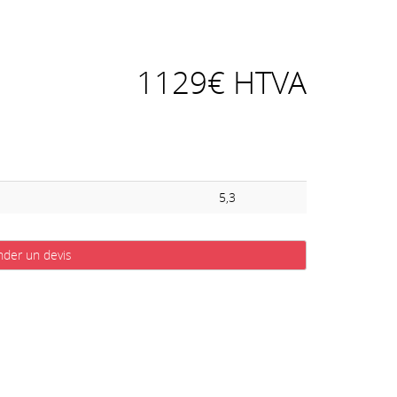
1129€ HTVA
5,3
der un devis