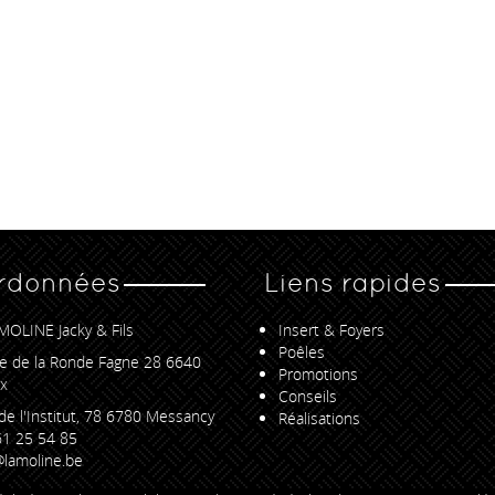
rdonnées
Liens rapides
MOLINE Jacky & Fils
Insert & Foyers
Poêles
e de la Ronde Fagne 28 6640
Promotions
x
Conseils
de l'Institut, 78 6780 Messancy
Réalisations
1 25 54 85
lamoline.be