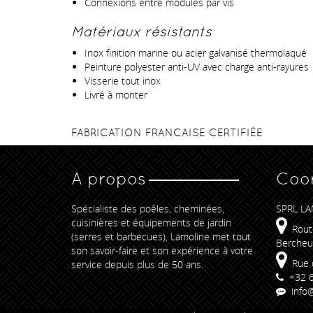
Connexions entre modules par vis
Matériaux résistants
Inox finition marine ou acier galvanisé thermolaqué
Peinture polyester anti-UV avec charge anti-rayures
Visserie tout inox
Livré à monter
FABRICATION FRANCAISE CERTIFIÉE
A propos
Coo
Spécialiste des poêles, cheminées,
SPRL LA
cuisinières et équipements de jardin
Rout
(serres et barbecues), Lamoline met tout
Bercheu
son savoir-faire et son expérience à votre
Rue 
service depuis plus de 50 ans.
+32 6
info@