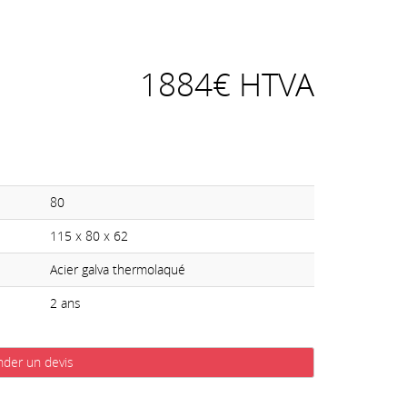
1884€ HTVA
80
115 x 80 x 62
Acier galva thermolaqué
2 ans
der un devis