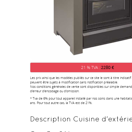
21 % TVA :
2280 €
Les prix ainsi que les modèles publiés sur ce site le sont à titre indicatif
peuvent être sujets à modification sans notification préalable.
Nos conditions générales de vente sont disponibles sur simple demand
d'erreur d'encodage ou d'omission.
* Tva de 6% pour tout appareil installé par nos soins dans une habitat
ans. Pour tout autre cas, la TVA est de 21%.
Description Cuisine d'extéri