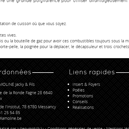
fre une grande polyvalence pour utiliser avantageusement l
 station de cuisson où que vous soyez.
es vives.
ou la bouteille de gaz pour avoir ces combustibles toujours sous la m
rte-pelle, la poignée pour la déplacer, le décapsuleur et trois croche
rdonnées
Liens rapides
MOLINE Jacky & Fils
Insert & Foyers
Poêles
e de la Ronde Fagne 28 6640
Promotions
x
Conseils
de l'Institut, 78 6780 Messancy
Réalisations
1 25 54 85
lamoline.be
éalisé par julien-motch.lu
-
Conditions générales de vente
-
Mentions lég