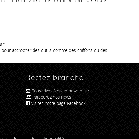
’espace de votre cuisine extérieure sur roues
ain.
ts pour accrocher des outils comme des chiffons ou des
Restez branché
Souscrivez à notre newsletter
Parcourez nos news
Visitez notre page Facebook
ales
-
Politique de confidentialité