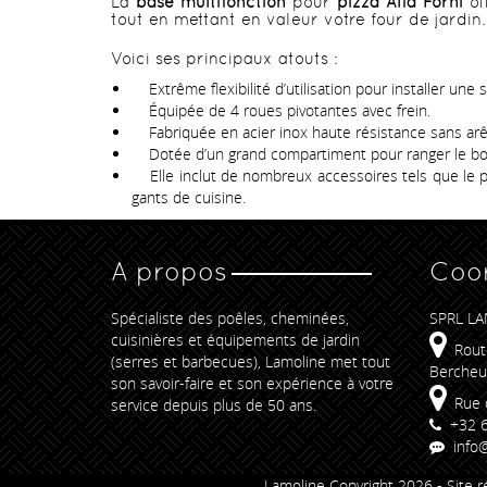
La
base multifonction
pour
pizza Alfa Forni
of
tout en mettant en valeur votre four de jardin.
Voici ses principaux atouts :
Extrême flexibilité d’utilisation pour installer une
Équipée de 4 roues pivotantes avec frein.
Fabriquée en acier inox haute résistance sans arêt
Dotée d’un grand compartiment pour ranger le bois 
Elle inclut de nombreux accessoires tels que le po
gants de cuisine.
A propos
Coo
Spécialiste des poêles, cheminées,
SPRL LA
cuisinières et équipements de jardin
Rout
(serres et barbecues), Lamoline met tout
Bercheu
son savoir-faire et son expérience à votre
Rue 
service depuis plus de 50 ans.
+32 6
info@
Lamoline Copyright 2026 -
Site r