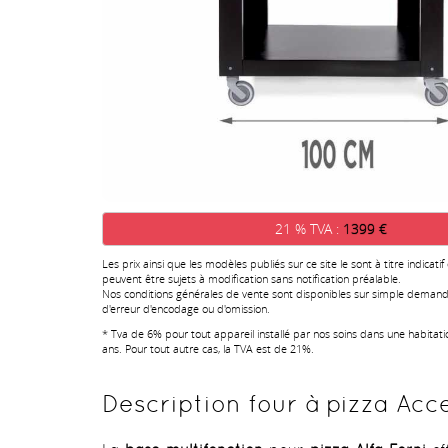
21 % TVA :
1399 €
Les prix ainsi que les modèles publiés sur ce site le sont à titre indicatif
peuvent être sujets à modification sans notification préalable.
Nos conditions générales de vente sont disponibles sur simple demand
d'erreur d'encodage ou d'omission.
* Tva de 6% pour tout appareil installé par nos soins dans une habitat
ans. Pour tout autre cas, la TVA est de 21%.
Description four à pizza Acce