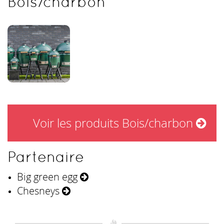
Bois/charbon
Voir les produits Bois/charbon
Partenaire
Big green egg
Chesneys