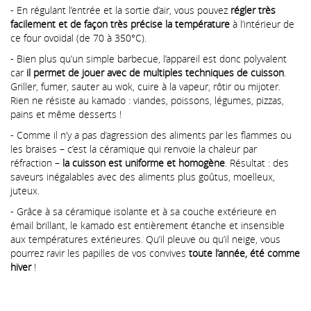
- En régulant l’entrée et la sortie d’air, vous pouvez
régler très
facilement et de façon très précise la température
à l’intérieur de
ce four ovoïdal (de 70 à 350°C).
- Bien plus qu’un simple barbecue, l’appareil est donc polyvalent
car
il permet de jouer avec de multiples techniques de cuisson
.
Griller, fumer, sauter au wok, cuire à la vapeur, rôtir ou mijoter.
Rien ne résiste au kamado : viandes, poissons, légumes, pizzas,
pains et même desserts !
- Comme il n’y a pas d’agression des aliments par les flammes ou
les braises – c’est la céramique qui renvoie la chaleur par
réfraction –
la cuisson est uniforme et homogène
. Résultat : des
saveurs inégalables avec des aliments plus goûtus, moelleux,
juteux.
- Grâce à sa céramique isolante et à sa couche extérieure en
émail brillant, le kamado est entièrement étanche et insensible
aux températures extérieures. Qu’il pleuve ou qu’il neige, vous
pourrez ravir les papilles de vos convives
toute l’année, été comme
hiver
!