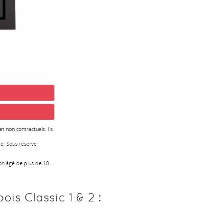
 et non contractuels. Ils
e. Sous réserve
ion âgé de plus de 10
ois Classic 1 & 2 :