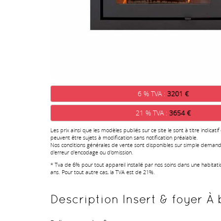
6 % TVA :
3201 €
21 % TVA :
3654 €
Les prix ainsi que les modèles publiés sur ce site le sont à titre indicatif
peuvent être sujets à modification sans notification préalable.
Nos conditions générales de vente sont disponibles sur simple demand
d'erreur d'encodage ou d'omission.
* Tva de 6% pour tout appareil installé par nos soins dans une habitat
ans. Pour tout autre cas, la TVA est de 21%.
Description Insert & foyer À b