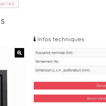
ssic 1 & 2
is
Infos techniques
Puissance nominale (KW) :
Rendement (%) :
Dimension (L x H , profondeur) (mm) :
Deman
Besoin d'aid