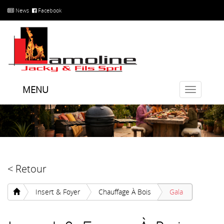
News
Facebook
MENU
Toggle
navigatio
< Retour
Insert & Foyer
Chauffage À Bois
Gala