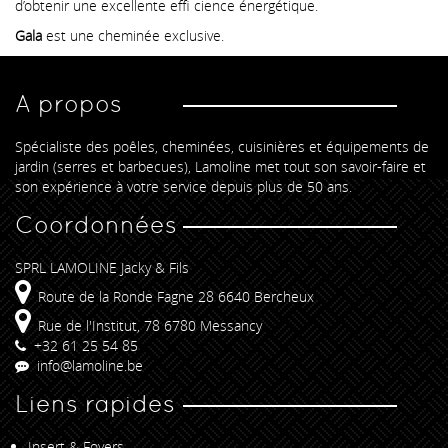
d’obtenir une excellente effi cience énergétique.
Gala
est une cheminée exclusive.
A propos
Spécialiste des poêles, cheminées, cuisinières et équipements de
jardin (serres et barbecues), Lamoline met tout son savoir-faire et
son expérience à votre service depuis plus de 50 ans.
Coordonnées
SPRL LAMOLINE Jacky & Fils
Route de la Ronde Fagne 28 6640 Bercheux
Rue de l'Institut, 78 6780 Messancy
+32 61 25 54 85
info@lamoline.be
Liens rapides
Insert & Foyers