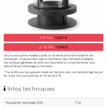
6 % TVA :
10547 €
21 % TVA :
12040 €
Les prix ainsi que les modèles publiés sur ce site le sont à titre indicatif et non
contractuels. Ils peuvent être sujets à modification sans notification préalable.
Nos conditions générales de vente sont disponibles sur simple demande. Sous
réserve d'erreur d'encodage ou d'omission.
* Tva de 6% pour tout appareil installé par nos soins dans une habitation âgé de plus
de 10 ans. Pour tout autre cas, la TVA est de 21%.
Infos techniques
Puissance nominale (KW) :
17,4