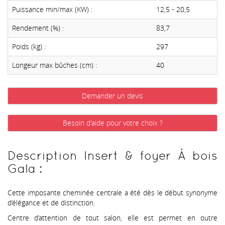
Puissance min/max (KW) :
12,5 - 20,5
Rendement (%) :
83,7
Poids (kg) :
297
Longeur max bûches (cm) :
40
Demander un devis
Besoin d'aide pour votre choix ?
Description Insert & foyer À bois
Gala :
Cette imposante cheminée centrale a été dès le début synonyme
d’élégance et de distinction.
Centre d’attention de tout salon, elle est permet en outre