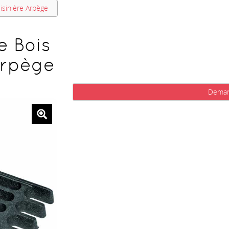
uisinière Arpège
e Bois
 Arpège
Deman