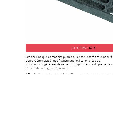
21 % TVA :
42 €
Les prix ainsi que les modèles publiés sur ce site le sont à titre indicatif
peuvent être sujets à modification sans notification préalable.
Nos conditions générales de vente sont disponibles sur simple demand
d'erreur d'encodage ou d'omission.
* Tva de 6% pour tout appareil installé par nos soins dans une habitat
ans. Pour tout autre cas, la TVA est de 21%.
Description pièces de rechan
Référence :
GO121
REF :
1-0218-6733