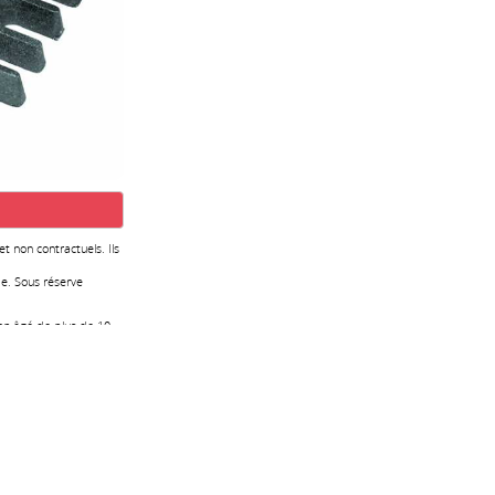
 et non contractuels. Ils
e. Sous réserve
ion âgé de plus de 10
ge bois Grille - cuisinière Arpège :