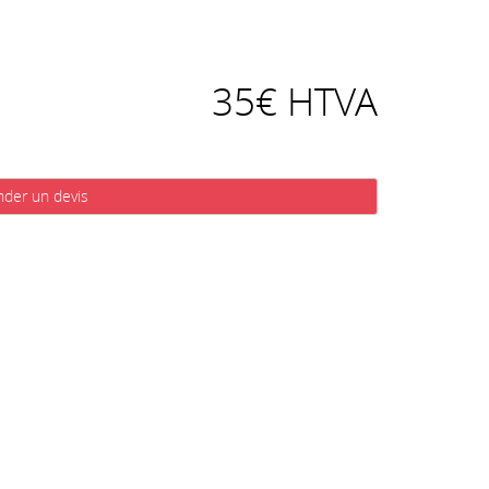
35€ HTVA
der un devis