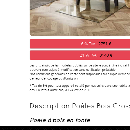
6 % TVA :
2751 €
21 % TVA :
3140 €
Les prix ainsi que les modèles publiés sur ce site le sont à titre indicatif
peuvent être sujets à modification sans notification préalable.
Nos conditions générales de vente sont disponibles sur simple demand
d'erreur d'encodage ou d'omission.
* Tva de 6% pour tout appareil installé par nos soins dans une habitat
ans. Pour tout autre cas, la TVA est de 21%.
Description Poêles Bois Cross
Poêle à bois en fonte