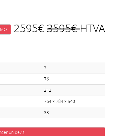
2595€
3595€
HTVA
OMO
7
78
212
764 x 784 x 540
33
der un devis