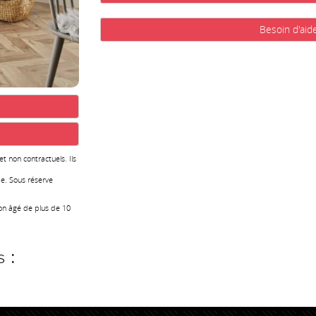
Besoin d'aid
 et non contractuels. Ils
e. Sous réserve
ion âgé de plus de 10
 :