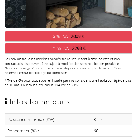
6 % TVA :
2009 €
21 % TVA :
2293 €
Les prix ainsi que les modèles publiés sur ce site le sont à titre indicatif et non
contractuels. Ils peuvent être sujets à modification sans notification préalable.
Nos conditions générales de vente sont disponibles sur simple demande. Sous
réserve d'erreur d'encodage ou d'omission.
* Tva de 6% pour tout appareil installé par nos soins dans une habitation âgé de plus
de 10 ans. Pour tout autre cas, la TVA est de 21%.
Infos techniques
Puissance min/max (KW) :
3 - 7
Rendement (%) :
80