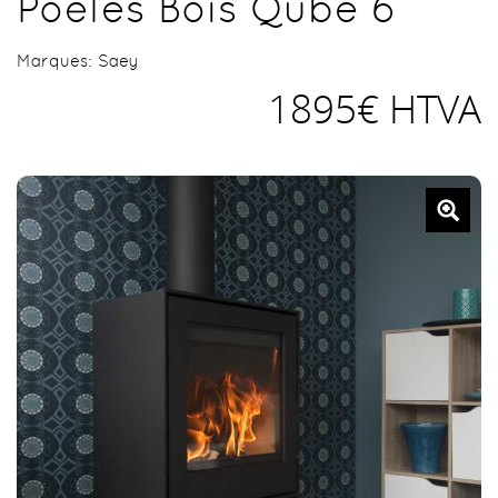
Poêles Bois Qube 6
Marques:
Saey
1895€ HTVA