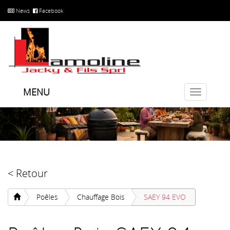
News
Facebook
MENU
Toggle
navigatio
< Retour
Poêles
Chauffage Bois
SAEY 94 EVO