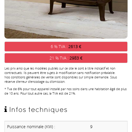
6 % TVA :
2613 €
21 % TVA :
2983 €
Les prix ainsi que les modèles publiés sur ce site le sont à titre indicatif et non
contractuels. Ils peuvent être sujets à modification sans notification préalable.
Nos conditions générales de vente sont disponibles sur simple demande. Sous
réserve d'erreur d'encodage ou d'omission.
* Tva de 6% pour tout appareil installé par nos soins dans une habitation âgé de plus
de 10 ans. Pour tout autre cas, la TVA est de 21%.
Infos techniques
Puissance nominale (KW) :
9