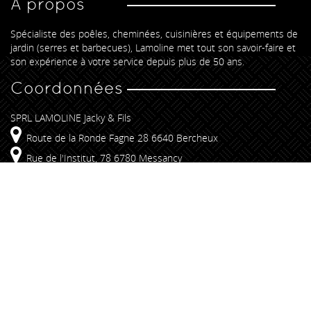
A propos
Spécialiste des poêles, cheminées, cuisinières et équipements de
jardin (serres et barbecues), Lamoline met tout son savoir-faire et
son expérience à votre service depuis plus de 50 ans.
Coordonnées
SPRL LAMOLINE Jacky & Fils
Route de la Ronde Fagne 28 6640 Bercheux
Rue de l'Institut, 78 6780 Messancy
+32 61 25 54 85
info@lamoline.be
Liens rapides
Insert & Foyers
Poêles
Promotions
Conseils
Réalisations