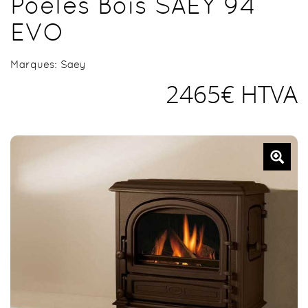
Poêles Bois SAEY 94
EVO
Marques:
Saey
2465€ HTVA